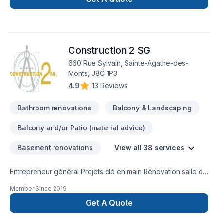
Salle de bain, Sous-sol dans les secteurs de
Lanaudière,Laurentides,Laval, combinant expérience,
innovation et rigueur. Notre équipe expérimentée vous
accompagne à chaque étape, avec des conseils sur mesure
Construction 2 SG
et un service clé en main irréprochable. Confiez votre projet
à une équipe qui a à cœur votre satisfaction.
660 Rue Sylvain, Sainte-Agathe-des-
Monts, J8C 1P3
4.9
|
13 Reviews
Bathroom renovations
Balcony & Landscaping
Balcony and/or Patio (material advice)
Basement renovations
View all 38 services
Entrepreneur général Projets clé en main Rénovation salle de
bain après sinistre Une équipe sur la Rive-Nors de Montréal
Member Since
2019
et une en Estrie pour mieux vous servir
Get A Quote