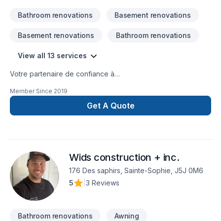
Bathroom renovations
Basement renovations
Basement renovations
Bathroom renovations
View all 13 services
Votre partenaire de confiance à
Lanaudière,Laurentides,Laval,Montréal : ProStationnement,
Member Since
2019
spécialiste de services spécialisés, prêt à concrétiser vos
projets les plus ambitieux. Notre équipe expérimentée vous
Get A Quote
accompagne à chaque étape, avec des conseils sur mesure
et un service clé en main irréprochable. Demandez votre
soumission personnalisée et démarrez votre projet en toute
confiance. Notre engagement est simple : offrir un service
Wids construction + inc.
d'exception, centré sur vos besoins et vos aspirations.
176 Des saphirs, Sainte-Sophie, J5J 0M6
5
|
3 Reviews
Bathroom renovations
Awning