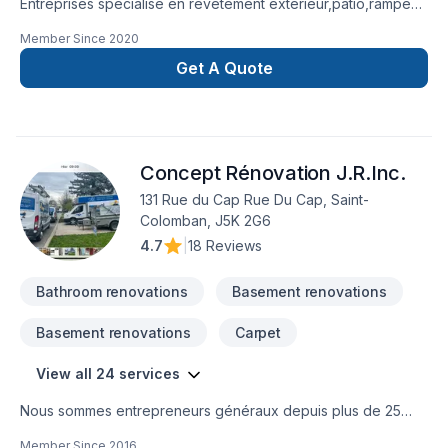
Entreprises spécialisé en revetement extérieur,patio,rampe
aluminium,toiture et finition intérieur.
Member Since
2020
Get A Quote
Concept Rénovation J.R.Inc.
131 Rue du Cap Rue Du Cap, Saint-
Colomban, J5K 2G6
4.7
|
18 Reviews
Bathroom renovations
Basement renovations
Basement renovations
Carpet
View all 24 services
Nous sommes entrepreneurs généraux depuis plus de 25
ans, et au fil de toutes ces années, nous avons bâti une
Member Since
2016