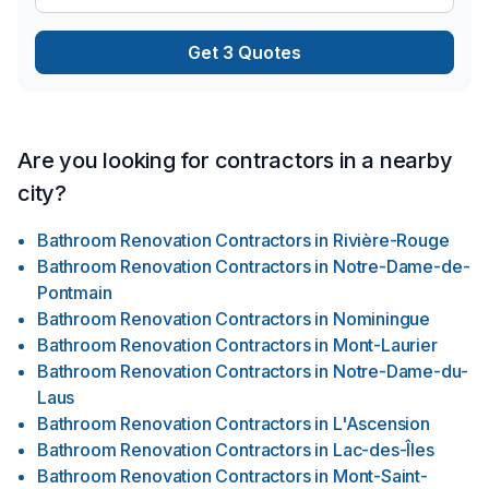
d'autre mots nous sommes l'équipe idéal pour votre ou vos
projets de rénovation résidentiel.Travail honnête et fiable.Un
Get 3 Quotes
entrepreneur humain et transparent.Notre but premier est
votre satisfaction.
Are you looking for contractors in a nearby
city?
Bathroom Renovation Contractors
in
Rivière-Rouge
Bathroom Renovation Contractors
in
Notre-Dame-de-
Pontmain
Bathroom Renovation Contractors
in
Nominingue
Bathroom Renovation Contractors
in
Mont-Laurier
Bathroom Renovation Contractors
in
Notre-Dame-du-
Laus
Bathroom Renovation Contractors
in
L'Ascension
Bathroom Renovation Contractors
in
Lac-des-Îles
Bathroom Renovation Contractors
in
Mont-Saint-