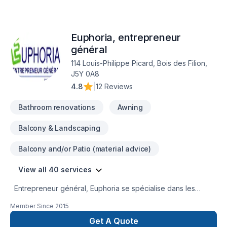
Euphoria, entrepreneur
général
114 Louis-Philippe Picard, Bois des Filion,
J5Y 0A8
4.8
|
12 Reviews
Bathroom renovations
Awning
Balcony & Landscaping
Balcony and/or Patio (material advice)
View all 40 services
Entrepreneur général, Euphoria se spécialise dans les
agrandissements, ajout d'étage, rénovations majeures. Voici
Member Since
2015
une liste non exhaustive des services offerts :- Prise en
charge de projet du plan à la finition - projet clé en main-
Get A Quote