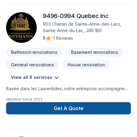
9496-0994 Quebec inc
903 Chemin de Sainte-Anne-des-Lacs,
Sainte-Anne-du-Lac, J0R 1B0
5
|
1 Reviews
Bathroom renovations
Basement renovations
General renovations
House renovation
View all 6 services
Basée dans les Laurentides, notre entreprise accompagne
les propriétaires dans leurs projets de rénovation
Member Since
2023
résidentielle avec une approche structurée, soignée et
centrée sur la qualité d’exécution.En tant qu’entrepreneur
Get A Quote
général, nous assurons la gestion complète du chantier :
planification, coordination des intervenants, suivi rigoureux
des étapes, respect des délais et contrôle de la qualité.
Chaque projet est mené avec méthode, transparence et