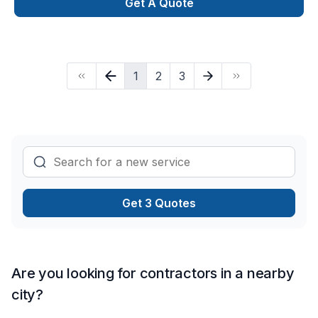
fenêtres,patio/terasse,vérandaà
Get A Quote
Lanaudière,Laurentides,Laval. Grâce à notre approche
centrée sur le client, nous proposons des solutions adaptées
à vos besoins spécifiques et à votre budget. Nous sommes
impatients de collaborer avec vous pour concrétiser votre
1
2
3
projet. Notre engagement est simple : offrir un service
d'exception, centré sur vos besoins et vos aspirations.
Get 3 Quotes
Are you looking for contractors in a nearby
city?