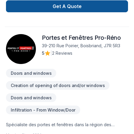
Ontario,Lanaudière,Laurentides,Laval,Montérégie,Montréal.
Get A Quote
Nous privilégions la transparence, l'écoute et l'efficacité
pour bâtir des relations de confiance avec nos clients.
Parlons de votre projet aujourd'hui et voyons comment nous
pouvons vous aider. Notre engagement est simple : offrir un
Portes et Fenêtres Pro-Réno
service d'exception, centré sur vos besoins et vos
aspirations.
39-210 Rue Poirier, Boisbriand, J7R 5R3
5
|
2 Reviews
Doors and windows
Creation of opening of doors and/or windows
Doors and windows
Infiltration - From Window/Door
Spécialiste des portes et fenêtres dans la région des
Laurentides et du Grand MontréalNotre priorité chez Portes