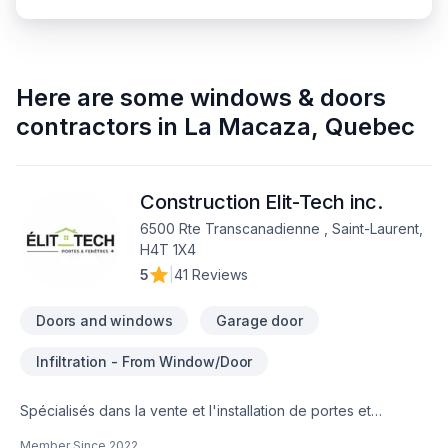
Here are some
windows & doors
contractors
in
La Macaza
,
Quebec
Construction Elit-Tech inc.
6500 Rte Transcanadienne , Saint-Laurent,
H4T 1X4
5
|
41 Reviews
Doors and windows
Garage door
Infiltration - From Window/Door
Spécialisés dans la vente et l'installation de portes et
fenêtres! Reconnus pour la qualité de nos produits, notre
Member Since
2022