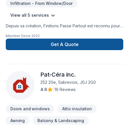
Infiltration - From Window/Door
View all 5 services
Depuis sa création, Finitions Passe Partout est reconnu pour
son expertise en Peinture, Peinture extérieur. Nous
Member Since
2022
desservons
Lanaudière,Laurentides,Laval,Mauricie,Montérégie,Montréal
Get A Quote
avec passion et professionnalisme. Nous croyons en
l'importance d'une approche personnalisée, adaptée à
chaque client, pour garantir des résultats au-delà de vos
attentes. Parlons de votre projet aujourd'hui et voyons
Pat-Céra inc.
comment nous pouvons vous aider. Notre engagement est
simple : offrir un service d'exception, centré sur vos besoins
252 20e, Sabrevois, J0J 2G0
et vos aspirations.
4.6
|
16 Reviews
Doors and windows
Attic insulation
Awning
Balcony & Landscaping