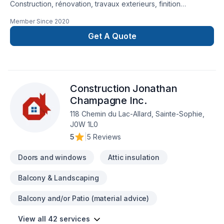
Construction, rénovation, travaux exterieurs, finition
intérieur, petit, gros projet et bien d'autre service 5 étoiles ⭐️
Member Since
2020
Marc Antoine Giroux GMA Construction Inc.
Get A Quote
Construction Jonathan
Champagne Inc.
118 Chemin du Lac-Allard, Sainte-Sophie,
J0W 1L0
5
|
5 Reviews
Doors and windows
Attic insulation
Balcony & Landscaping
Balcony and/or Patio (material advice)
View all 42 services