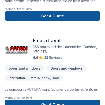
Nous offrons un service d’installation clé en main avec une
garantie de 10 ans. Nos équipes d’installateurs sont qualifiés
Member Since
2015
et outillés pour offrir un service à la hauteur de vos
exigences. Un produit de qualité maintiendra son bon
Get A Quote
fonctionnement ainsi que son étanchéité tout au long de sa
durée de vie, si celui-ci est bien installé.
Futura Laval
366 boulevard des Laurentides, Québec,
H7G 2T8
4.6
|
33 Reviews
Doors and windows
Doors and windows
Infiltration - From Window/Door
La compagnie FUTURA, manufacturier de portes et fenêtres,
est issue d’un long cheminement, en innovant constamment,
Member Since
2016
dans la conception, la fabrication et l’installation (clé en main).
Chez FUTURA, nous sommes conscients du fait que nos
Get A Quote