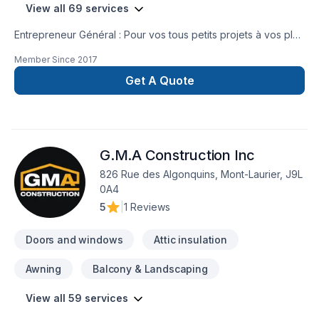
View all 69 services
Entrepreneur Général : Pour vos tous petits projets à vos plus
gros projets nous nous serons en mesure de s’adaptez afin
Member Since
2017
de réalisez vos travaux tout en restant à votre
écoute. Service personnalisé !
Get A Quote
G.M.A Construction Inc
826 Rue des Algonquins, Mont-Laurier, J9L
0A4
5
|
1 Reviews
Doors and windows
Attic insulation
Awning
Balcony & Landscaping
View all 59 services