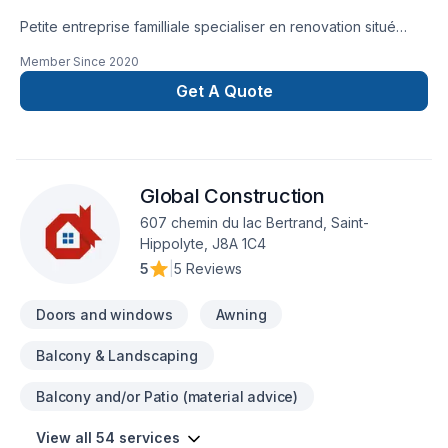
Petite entreprise familliale specialiser en renovation situé
dans la municipalité de Lac-Saguay.
Member Since
2020
Get A Quote
Global Construction
607 chemin du lac Bertrand, Saint-
Hippolyte, J8A 1C4
5
|
5 Reviews
Doors and windows
Awning
Balcony & Landscaping
Balcony and/or Patio (material advice)
View all 54 services