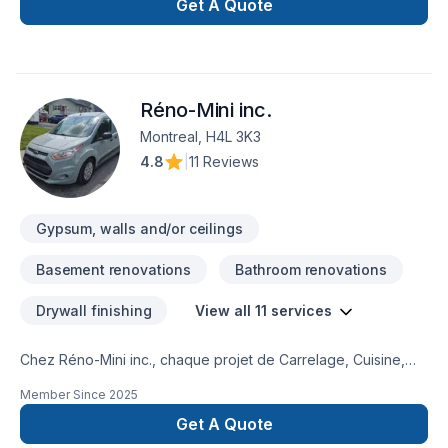
Get A Quote
Réno-Mini inc.
Montreal, H4L 3K3
4.8
|
11 Reviews
Gypsum, walls and/or ceilings
Basement renovations
Bathroom renovations
Drywall finishing
View all 11 services
Chez Réno-Mini inc., chaque projet de Carrelage, Cuisine,
Gypse, Plancher, Salle de bain, Sous-sol, Tirage de joint est
Member Since
2025
l'occasion de démontrer notre engagement envers la qualité
et la satisfaction client à
Get A Quote
Lanaudière,Laurentides,Laval,Montérégie,Montréal. Grâce à