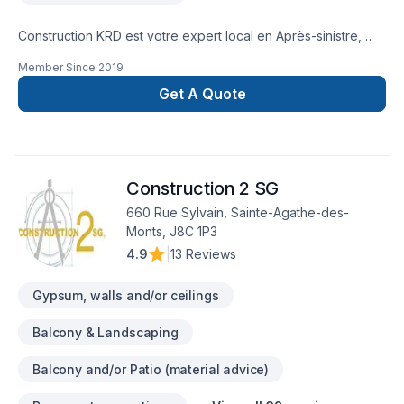
Construction KRD est votre expert local en Après-sinistre,
Balcon de bois, Carrelage, Charpentier, Commercial, Cuisine,
Member Since
2019
Garage, Gouttières, Gypse, Insonorisation, Isolation mur,
Patio, Plancher, Rénovation générale, Revêtement extérieur,
Get A Quote
Salle de bain, Sous-sol dans les secteurs de
Lanaudière,Laurentides,Laval, combinant expérience,
innovation et rigueur. Notre équipe expérimentée vous
accompagne à chaque étape, avec des conseils sur mesure
Construction 2 SG
et un service clé en main irréprochable. Confiez votre projet
à une équipe qui a à cœur votre satisfaction.
660 Rue Sylvain, Sainte-Agathe-des-
Monts, J8C 1P3
4.9
|
13 Reviews
Gypsum, walls and/or ceilings
Balcony & Landscaping
Balcony and/or Patio (material advice)