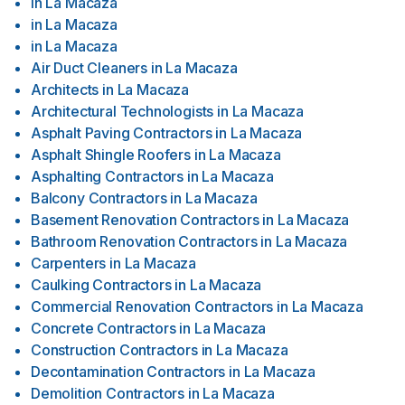
in
La Macaza
in
La Macaza
in
La Macaza
Air Duct Cleaners
in
La Macaza
Architects
in
La Macaza
Architectural Technologists
in
La Macaza
Asphalt Paving Contractors
in
La Macaza
Asphalt Shingle Roofers
in
La Macaza
Asphalting Contractors
in
La Macaza
Balcony Contractors
in
La Macaza
Basement Renovation Contractors
in
La Macaza
Bathroom Renovation Contractors
in
La Macaza
Carpenters
in
La Macaza
Caulking Contractors
in
La Macaza
Commercial Renovation Contractors
in
La Macaza
Concrete Contractors
in
La Macaza
Construction Contractors
in
La Macaza
Decontamination Contractors
in
La Macaza
Demolition Contractors
in
La Macaza