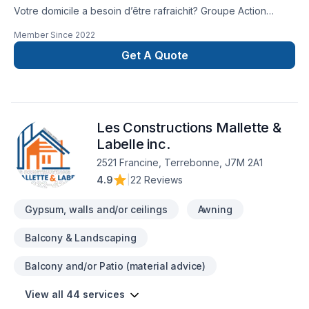
Votre domicile a besoin d’être rafraichit? Groupe Action
Peinture Inc. est la solution pour raviver toute la beauté de
Member Since
2022
votre revêtement extérieur. Nous offrons des services de
peinture résidentielle dans la région de la rive-nord de
Get A Quote
Montréal, ainsi que quelques secteurs à Montréal. Nous
peinturons tous les types de revêtement extérieur.
Les Constructions Mallette &
Labelle inc.
2521 Francine, Terrebonne, J7M 2A1
4.9
|
22 Reviews
Gypsum, walls and/or ceilings
Awning
Balcony & Landscaping
Balcony and/or Patio (material advice)
View all 44 services