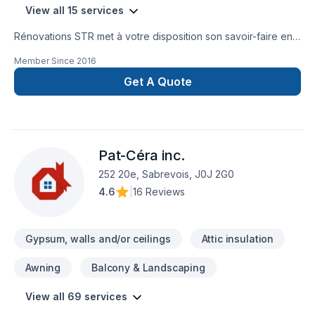
View all 15 services
Rénovations STR met à votre disposition son savoir-faire en
Armoires, Balcon de bois, Calfeutrage, Carrelage, Cuisine,
Member Since
2016
Démolition, Escalier et rampe, Foyer et poêle, Gypse,
Insonorisation, Meubles, Patio, Peinture, Plancher, Salle de
Get A Quote
bain, Solarium, Soudeur, Sous-sol, Tirage de joint pour
embellir vos espaces à Laurentides,Laval. Nous croyons en
l'importance d'une approche personnalisée, adaptée à
chaque client, pour garantir des résultats au-delà de vos
Pat-Céra inc.
attentes. Nous sommes impatients de collaborer avec vous
pour concrétiser votre projet.
252 20e, Sabrevois, J0J 2G0
4.6
|
16 Reviews
Gypsum, walls and/or ceilings
Attic insulation
Awning
Balcony & Landscaping
View all 69 services