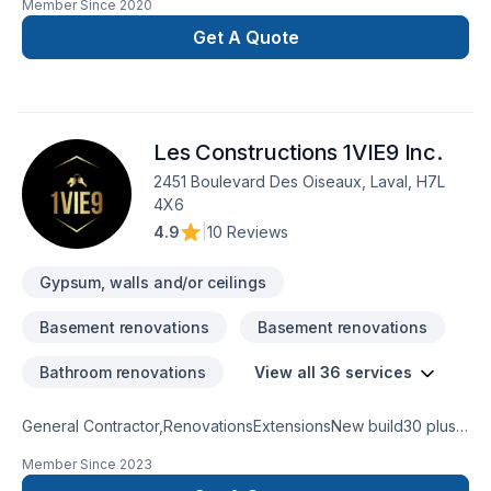
Member Since
2020
Marc Antoine Giroux GMA Construction Inc.
Get A Quote
Les Constructions 1VIE9 Inc.
2451 Boulevard Des Oiseaux, Laval, H7L
4X6
4.9
|
10 Reviews
Gypsum, walls and/or ceilings
Basement renovations
Basement renovations
Bathroom renovations
View all 36 services
General Contractor,RenovationsExtensionsNew build30 plus
years experienceKitchen and bathroom
Member Since
2023
remodeling basement remodel