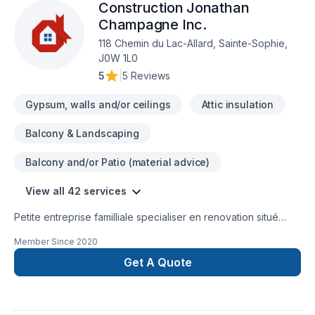
Construction Jonathan
Champagne Inc.
118 Chemin du Lac-Allard, Sainte-Sophie,
J0W 1L0
5
|
5 Reviews
Gypsum, walls and/or ceilings
Attic insulation
Balcony & Landscaping
Balcony and/or Patio (material advice)
View all 42 services
Petite entreprise familliale specialiser en renovation situé
dans la municipalité de Lac-Saguay.
Member Since
2020
Get A Quote