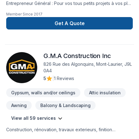
Entrepreneur Général : Pour vos tous petits projets à vos plus
gros projets nous nous serons en mesure de s’adaptez afin
Member Since
2017
de réalisez vos travaux tout en restant à votre
écoute. Service personnalisé !
Get A Quote
G.M.A Construction Inc
826 Rue des Algonquins, Mont-Laurier, J9L
0A4
5
|
1 Reviews
Gypsum, walls and/or ceilings
Attic insulation
Awning
Balcony & Landscaping
View all 59 services
Construction, rénovation, travaux exterieurs, finition
intérieur, petit, gros projet et bien d'autre service 5 étoiles ⭐️