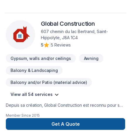
notre approche centrée sur le client, nous proposons des
solutions adaptées à vos besoins spécifiques et à votre
budget. Confiez votre projet à une équipe qui a à cœur votre
Global Construction
satisfaction. Notre engagement est simple : offrir un service
d'exception, centré sur vos besoins et vos aspirations.
607 chemin du lac Bertrand, Saint-
Hippolyte, J8A 1C4
5
|
5 Reviews
Gypsum, walls and/or ceilings
Awning
Balcony & Landscaping
Balcony and/or Patio (material advice)
View all 54 services
Depuis sa création, Global Construction est reconnu pour son
expertise en Adaptation dom., Agrandissement, Après-
Member Since
2015
sinistre, Armoires, Balcon, Balcon de bois, Carrelage,
Charpentier, Construction, Cuisine, Démolition, Escalier et
Get A Quote
rampe, Foyer et poêle, Garage, Gypse, Margelle, Meubles,