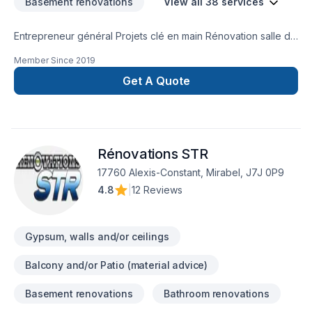
Basement renovations
View all 38 services
Entrepreneur général Projets clé en main Rénovation salle de
bain après sinistre Une équipe sur la Rive-Nors de Montréal
Member Since
2019
et une en Estrie pour mieux vous servir
Get A Quote
Rénovations STR
17760 Alexis-Constant, Mirabel, J7J 0P9
4.8
|
12 Reviews
Gypsum, walls and/or ceilings
Balcony and/or Patio (material advice)
Basement renovations
Bathroom renovations