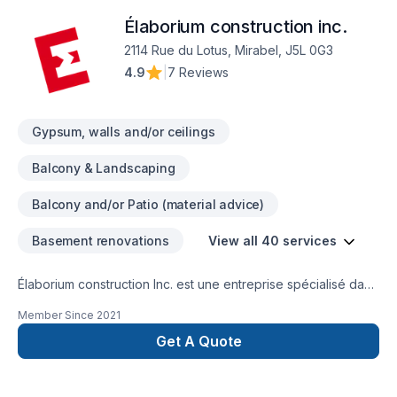
Élaborium construction inc.
2114 Rue du Lotus, Mirabel, J5L 0G3
4.9
|
7 Reviews
Gypsum, walls and/or ceilings
Balcony & Landscaping
Balcony and/or Patio (material advice)
Basement renovations
View all 40 services
Élaborium construction Inc. est une entreprise spécialisé dans
le domaine de la rénovation et toiture (bardeau) qui se
Member Since
2021
démarque par son professionnalisme et le souci du détail.
Get A Quote