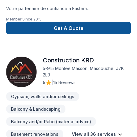
Votre partenaire de confiance à Eastern
Ontario,Lanaudière,Laurentides,Laval,Montérégie,Montréal :
Member Since
2015
Ambiance Design Sim Art, spécialiste de Arbres et haies,
Béton, Calfeutrage, Carrelage, Crépis, Cuisine, Démolition,
Get A Quote
Drain français, Excavation, Excavation intérieur, Fissures,
Fondations, Foyer et poêle, Gypse, Horticulture, Irrigation,
Margelle, Muret, Patio, Pavage, Pavé uni, Paysagement,
Peinture, Plancher, Salle de bain, Soudeur, Sous-sol, Tapis,
Construction KRD
Tourbe, Transport, prêt à concrétiser vos projets les plus
ambitieux. Nous privilégions la transparence, l'écoute et
5-915 Montée Masson, Mascouche, J7K
l'efficacité pour bâtir des relations de confiance avec nos
2L9
clients. Parlons de votre projet aujourd'hui et voyons
5
|
15 Reviews
comment nous pouvons vous aider.
Gypsum, walls and/or ceilings
Balcony & Landscaping
Balcony and/or Patio (material advice)
Basement renovations
View all 36 services