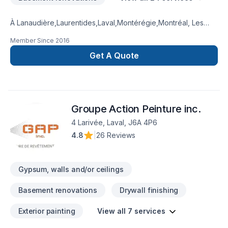
À Lanaudière,Laurentides,Laval,Montérégie,Montréal, Les
Entreprises A.D.L transforme vos idées en réalisations
Member Since
2016
durables grâce à une approche unique dans le domaine de
Après-sinistre, Balcon, Balcon de bois, Carrelage, Cuisine,
Get A Quote
Démolition, Garage, Gypse, Insonorisation, Patio, Peinture,
Plancher, Revêtement extérieur, Salle de bain, Sous-sol, Toit
plat. Grâce à notre approche centrée sur le client, nous
proposons des solutions adaptées à vos besoins spécifiques
Groupe Action Peinture inc.
et à votre budget. Confiez votre projet à une équipe qui a à
cœur votre satisfaction.
4 Larivée, Laval, J6A 4P6
4.8
|
26 Reviews
Gypsum, walls and/or ceilings
Basement renovations
Drywall finishing
Exterior painting
View all 7 services