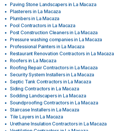
Paving Stone Landscapers
in
La Macaza
Plasterers
in
La Macaza
Plumbers
in
La Macaza
Pool Contractors
in
La Macaza
Post Construction Cleaners
in
La Macaza
Pressure washing companies
in
La Macaza
Professional Painters
in
La Macaza
Restaurant Renovation Contractors
in
La Macaza
Roofers
in
La Macaza
Roofing Repair Contractors
in
La Macaza
Security System Installers
in
La Macaza
Septic Tank Contractors
in
La Macaza
Siding Contractors
in
La Macaza
Sodding Landscapers
in
La Macaza
Soundproofing Contractors
in
La Macaza
Staircase Installers
in
La Macaza
Tile Layers
in
La Macaza
Urethane Insulation Contractors
in
La Macaza
Ventilation Contractors
in
La Macaza