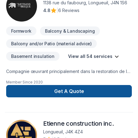
1138 rue du faubourg, Longueuil, J4N 1S6
4.8
|
6 Reviews
Formwork
Balcony & Landscaping
Balcony and/or Patio (material advice)
Basement insulation
View all 54 services
Compagnie œuvrant principalement dans la restoration de la
maçonnerie et de la toiture.
Member Since
2020
Get A Quote
Etienne construction inc.
Longueuil, J4K 4Z4