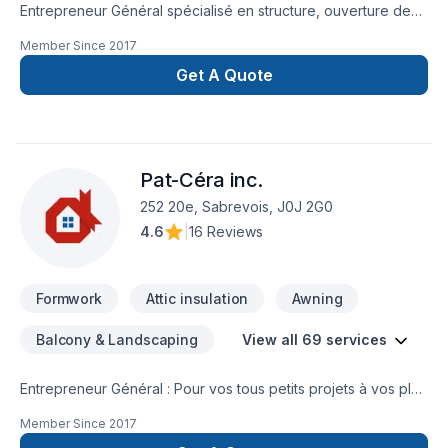
Entrepreneur Général spécialisé en structure, ouverture de
mur porteur, solive de rive, poutres bois ou acier, calcul des
Member Since
2017
charges avec ingénieur, agrandissement, garage détaché,
sous sol.
Get A Quote
Pat-Céra inc.
252 20e, Sabrevois, J0J 2G0
4.6
|
16 Reviews
Formwork
Attic insulation
Awning
Balcony & Landscaping
View all 69 services
Entrepreneur Général : Pour vos tous petits projets à vos plus
gros projets nous nous serons en mesure de s’adaptez afin
Member Since
2017
de réalisez vos travaux tout en restant à votre