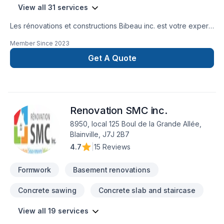
View all 31 services
Les rénovations et constructions Bibeau inc. est votre expert
local en Béton, Coffrage, Crépis, Epoxy, Cuisine, Démolition,
Member Since
2023
Drain français, Entretien commercial, Entretien ménager,
Excavation, Fissures, Fondations, Maçonnerie, Margelle,
Get A Quote
Plancher, Salle de bain, Sous-sol dans les secteurs de Centre
du
Québec,Lanaudière,Laurentides,Laval,Mauricie,Montérégie,Mont
combinant expérience, innovation et rigueur. Nous
Renovation SMC inc.
privilégions la transparence, l'écoute et l'efficacité pour bâtir
des relations de confiance avec nos clients. Transformons
8950, local 125 Boul de la Grande Allée,
ensemble vos idées en réalité. Contactez-nous dès
Blainville, J7J 2B7
maintenant.
4.7
|
15 Reviews
Formwork
Basement renovations
Concrete sawing
Concrete slab and staircase
View all 19 services