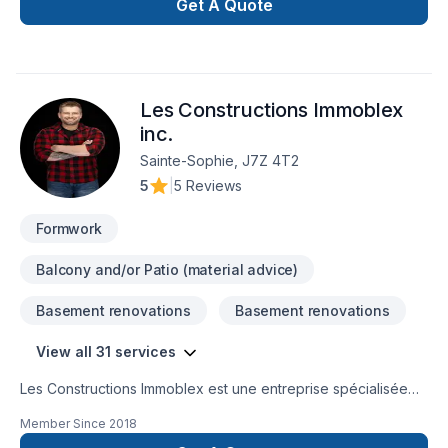
écoute. Service personnalisé !
Get A Quote
Les Constructions Immoblex
inc.
Sainte-Sophie, J7Z 4T2
5
|
5 Reviews
Formwork
Balcony and/or Patio (material advice)
Basement renovations
Basement renovations
View all 31 services
Les Constructions Immoblex est une entreprise spécialisée
dans le domaine de la construction, offrant une gamme
Member Since
2018
complète de services pour les projets d'agrandissement, de