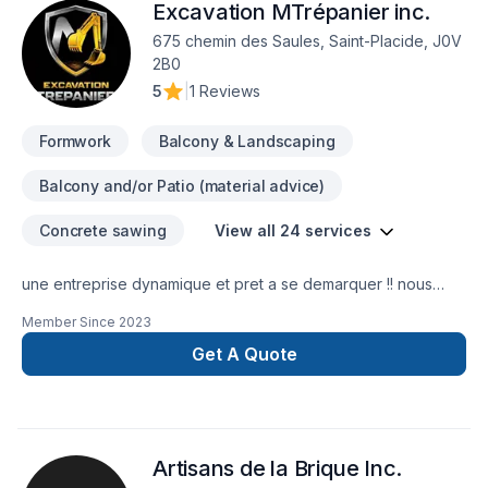
Excavation MTrépanier inc.
une équipe qui a à cœur votre satisfaction.
675 chemin des Saules, Saint-Placide, J0V
2B0
5
|
1 Reviews
Formwork
Balcony & Landscaping
Balcony and/or Patio (material advice)
Concrete sawing
View all 24 services
une entreprise dynamique et pret a se demarquer !! nous
travaillons dans le domaine de l'excavation,top
Member Since
2023
soil,tourbe,drain francais,dalle de beton,remblais de terrain,
reparation de fissure, etc nous somme multitâche et pro-actif
Get A Quote
!
Artisans de la Brique Inc.