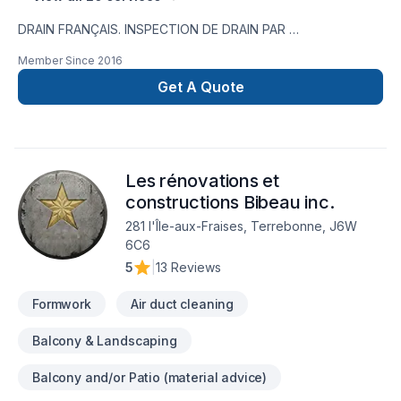
DRAIN FRANÇAIS. INSPECTION DE DRAIN PAR
CAMÉRA,RÉPARATION DE FISSURE,IMPERMÉABILISATION DE
Member Since
2016
FONDATION,MEMBRANE ÉLASTOMÈRE,MEMBRANE
DELTA,MARGELLE,CHEMINÉE DE NETTOYAGE,DRAIN
Get A Quote
SANITAIRE,LIGNE A EAU NOUVEAU SERVICE EN 2023 ;
INSTALLATION SEPTIQUE ;BIONEST ÉCOFLO ENVIRO-
SEPTIQUE NOUVEAU SERVICE EN 2024 ; NETTOYAGE DE
DRAIN FRANCAIS EXCAVATION POUR NOUVELLE
Les rénovations et
CONSTRUCTION ,FOSSÉ,DÉMOLITION PISCINE CREUSER ET
MAISON,.TERRASSEMENT ,PAVÉ UNI,
constructions Bibeau inc.
281 l'Île-aux-Fraises, Terrebonne, J6W
6C6
5
|
13 Reviews
Formwork
Air duct cleaning
Balcony & Landscaping
Balcony and/or Patio (material advice)