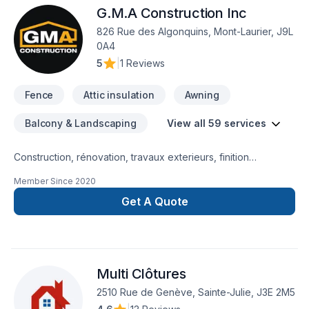
G.M.A Construction Inc
826 Rue des Algonquins, Mont-Laurier, J9L
0A4
5
|
1 Reviews
Fence
Attic insulation
Awning
Balcony & Landscaping
View all 59 services
Construction, rénovation, travaux exterieurs, finition
intérieur, petit, gros projet et bien d'autre service 5 étoiles ⭐️
Member Since
2020
Marc Antoine Giroux GMA Construction Inc.
Get A Quote
Multi Clôtures
2510 Rue de Genève, Sainte-Julie, J3E 2M5