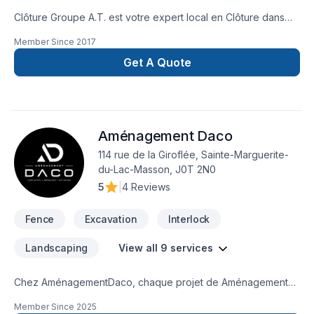
Clôture Groupe A.T. est votre expert local en Clôture dans
les secteurs de Eastern
Member Since
2017
Ontario,Laurentides,Laval,Montérégie,Montréal, combinant
expérience, innovation et rigueur. Notre mission : concrétiser
Get A Quote
vos projets tout en respectant vos exigences, vos délais et
votre vision. Nous sommes impatients de collaborer avec
vous pour concrétiser votre projet. Notre engagement est
simple : offrir un service d'exception, centré sur vos besoins
Aménagement Daco
et vos aspirations.
114 rue de la Giroflée, Sainte-Marguerite-
du-Lac-Masson, J0T 2N0
5
|
4 Reviews
Fence
Excavation
Interlock
Landscaping
View all 9 services
Chez AménagementDaco, chaque projet de Aménagement
paysager, Arbres et haies, Clôture, Émondage, Entretien
Member Since
2025
paysager, Excavation, Horticulture, Irrigation, Muret, Pavage,