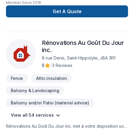
Member Since
2018
depuis plus de 30 ans. La qualité de notre travail, le respect
de votre budget et des échéanciers nous distinguent et font
Get A Quote
de nous un partenaire en qui vous pouvez avoir confiance
pour vos projets, petits et grands. Par dessus-tout, nous
avons à cœur la satisfaction de nos clients.
Rénovations Au Goût Du Jour
inc.
8 rue Denis, Saint-Hippolyte, J8A 3R1
5
|
3 Reviews
Fence
Attic insulation
Balcony & Landscaping
Balcony and/or Patio (material advice)
View all 54 services
Rénovations Au Goût Du Jour inc. met à votre disposition son
savoir-faire en Armoires, Balcon, Balcon de bois, Béton,