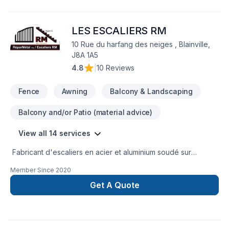
personnalisée et démarrez votre projet en toute confiance.
Notre engagement est simple : offrir un service d'exception,
LES ESCALIERS RM
centré sur vos besoins et vos aspirations.
10 Rue du harfang des neiges , Blainville,
J8A 1A5
4.8
|
10 Reviews
Fence
Awning
Balcony & Landscaping
Balcony and/or Patio (material advice)
View all 14 services
Fabricant d'escaliers en acier et aluminium soudé sur
mesure, Rampe en aluminium et fer ornemental. Balcons en
Member Since
2020
fibre de verre , en composite, en bois , en aluminium . Cloture
ornemental.
Get A Quote