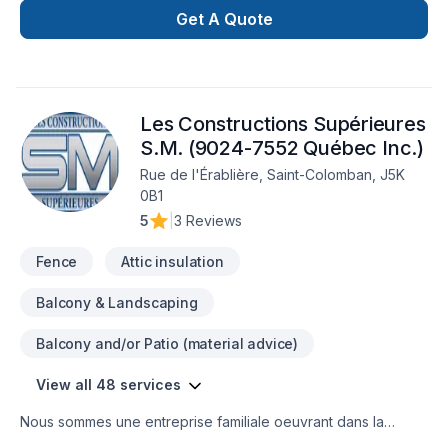
Pavé uni, Paysagement, Piscine, Tourbe, Transport est
Get A Quote
l'occasion de démontrer notre engagement envers la qualité
et la satisfaction client à
Lanaudière,Laurentides,Laval,Montréal. Notre mission :
concrétiser vos projets tout en respectant vos exigences,
Les Constructions Supérieures
vos délais et votre vision. Transformons ensemble vos idées
en réalité. Contactez-nous dès maintenant.
S.M. (9024-7552 Québec Inc.)
Rue de l'Érablière, Saint-Colomban, J5K
0B1
5
|
3 Reviews
Fence
Attic insulation
Balcony & Landscaping
Balcony and/or Patio (material advice)
View all 48 services
Nous sommes une entreprise familiale oeuvrant dans la
construction et la rénovation résidentielle et commerciale