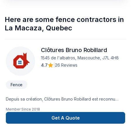
Here are some
fence contractors
in
La Macaza
,
Quebec
Clôtures Bruno Robillard
1545 de l'albatros, Mascouche, J7L 4H8
4.7
|
26 Reviews
Fence
Depuis sa création, Clôtures Bruno Robillard est reconnu
pour son expertise en Clôture. Nous desservons
Member Since
2018
Lanaudière,Laurentides,Laval avec passion et
professionnalisme. Grâce à notre approche centrée sur le
Get A Quote
client, nous proposons des solutions adaptées à vos besoins
spécifiques et à votre budget. Demandez votre soumission