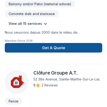
Balcony and/or Patio (material advice)
Concrete slab and staircase
View all 15 services
Nous oeuvrons depuis 2000 dans le milieu de
l'aménagement paysager.Nos spécialités:-Aménagement
Member Since
2016
marches et pierres naturelles (mur de soutènement).-Dalles
et Pavé uni.-Harmonisation et plantation des végétaux-
Get A Quote
Travaux civil tel que: chemin d'acces, fossés, ponceaux.
nivellement de terrain.
Clôture Groupe A.T.
52 38e Avenue, Sainte-Marthe-Sur-Le-Lac
5
|
2 Reviews
Fence