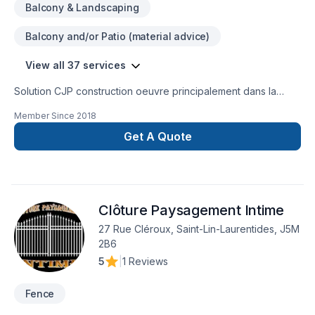
Balcony & Landscaping
au Québec, reconnue pour la qualité de ses réalisations, son
professionnalisme et sa capacité à créer des espaces
Balcony and/or Patio (material advice)
extérieurs durables qui améliorent le quotidien de nos clients.
View all 37 services
Solution CJP construction oeuvre principalement dans la
rénovation et la construction de bâtiment. De la charpente à
Member Since
2018
la finition nous nous appliquons et prenons toujours le temps
de faire les chose comme elle se doit. Notre travail est notre
Get A Quote
fierté et votre satisfaction, notre devoir.
Clôture Paysagement Intime
27 Rue Cléroux, Saint-Lin-Laurentides, J5M
2B6
5
|
1 Reviews
Fence