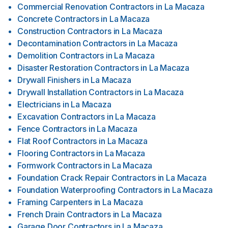
Commercial Renovation Contractors
in
La Macaza
Concrete Contractors
in
La Macaza
Construction Contractors
in
La Macaza
Decontamination Contractors
in
La Macaza
Demolition Contractors
in
La Macaza
Disaster Restoration Contractors
in
La Macaza
Drywall Finishers
in
La Macaza
Drywall Installation Contractors
in
La Macaza
Electricians
in
La Macaza
Excavation Contractors
in
La Macaza
Fence Contractors
in
La Macaza
Flat Roof Contractors
in
La Macaza
Flooring Contractors
in
La Macaza
Formwork Contractors
in
La Macaza
Foundation Crack Repair Contractors
in
La Macaza
Foundation Waterproofing Contractors
in
La Macaza
Framing Carpenters
in
La Macaza
French Drain Contractors
in
La Macaza
Garage Door Contractors
in
La Macaza