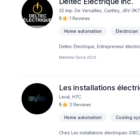
Deltec Électrique inc.
32 Imp. De Versailles, Cantley, J8V 0K7
5
|
1 Reviews
Home automation
Electrician
Deltec Électrique, Entrepreneur électricien. Deltec Électrique est une entreprise dynamique qui offre tous typ
électriques dans les secteurs résidentie
Member Since
2023
qualité, personnalisés, et procurer une
communication avec nos clients sont f
Les installations élec
Laval, H7C
5
|
2 Reviews
Home automation
Cooling sy
Chez Les installations électriques GWC
démontrer notre engagement envers la qu