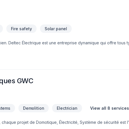
Fire safety
Solar panel
es de travaux
l, commercial, et institutionnel. Nous avons pour mission d'offrir de
 grande disponibilité pour répondre aux besoins de nos clients. La sa
ondamentales dans notre entreprise.
triques GWC
stems
Demolition
Electrician
View all 8 services
, chaque projet de Domotique, Électricité, Système de sécurité est 
alité et la satisfaction client à Lanaudière,Laurentides,Laval,Mont