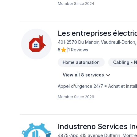
Member Since
2024
expérimentée vous accompagne à chaqu
Demandez votre soumission personnalisé
un service d'exception, centré sur vos 
Les entreprises électriq
401-2570 Du Manoir, Vaudreuil-Dorion
5
|
1 Reviews
Home automation
Cabling - 
View all 8 services
Appel d'urgence 24/7 * Achat et instal
(cuisine, salle de bain, sous-sol, etc)
Member Since
2026
Installation de chauffage et thermosta
Industreno Services In
4875-App 415 avenue Dufferin, Montre