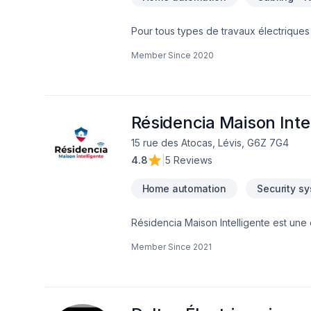
Pour tous types de travaux électriques 
électriciens du Québec. Borne de rech
Member Since
2020
électrique Service d'entréeGénératri
Etc..... Pour tous vos travaux électriq
Résidencia Maison Inte
15 rue des Atocas, Lévis, G6Z 7G4
4.8
|
5 Reviews
Home automation
Security s
Résidencia Maison Intelligente est une
commercial ainsi que dans la domotique i
Member Since
2021
technologie et propose à ses clients l
tout le Québec.