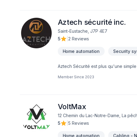
Aztech sécurité inc.
Saint-Eustache, J7P 4E7
5
|
2 Reviews
Home automation
Security s
Aztech Sécurité est plus qu'une simple 
une entreprise humaine qui se soucie d
Member Since
2023
confiance et nous travaillons dur pour
étape du processus. Nous offrons une consultation personnalisée gratuite afin de comprendre vos besoins en matière de
sécurité résidentielle et nous nous ef
notre expertise et notre engagement en
VoltMax
maison et votre famille.
12 Chemin du Lac-Notre-Dame, La pêch
5
|
5 Reviews
Home automation
Cabling - 