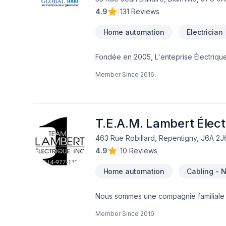
4.9
|
131 Reviews
Home automation
Electrician
Fondée en 2005, L'enteprise Électrique 
de sécurité. Notre entreprise réalise les travaux d'installation, de rénovation et de maintenance électrique. Nos travaux sont
Member Since
2016
exécutés dans les bâtiments neufs ou a
d'expertise est concentré dans la vente,
borne de recharges, planchers chauffan
des interphones.
T.E.A.M. Lambert Élect
463 Rue Robillard, Repentigny, J6A 2J
4.9
|
10 Reviews
Home automation
Cabling - 
Nous sommes une compagnie familiale qu
Member Since
2019