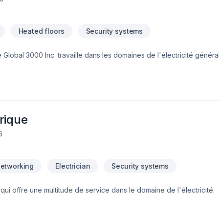
Heated floors
Security systems
Global 3000 Inc. travaille dans les domaines de l'électricité généra
utres, que ce soit dans le secteur résidentiel ou commencial. Notr
 l'installation, la réparation des entrées électriques, du chauffage, 
ts, des alarmes intrusions, des caméras de surveillance, des contr
rique
6
Networking
Electrician
Security systems
i offre une multitude de service dans le domaine de l'électricité.