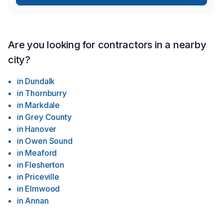
Are you looking for contractors in a nearby
city?
in
Dundalk
in
Thornburry
in
Markdale
in
Grey County
in
Hanover
in
Owen Sound
in
Meaford
in
Flesherton
in
Priceville
in
Elmwood
in
Annan