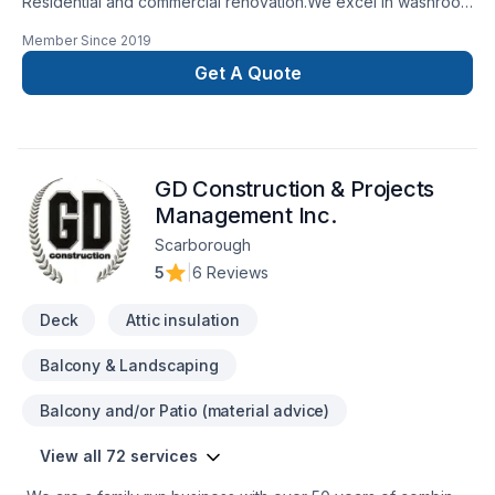
Residential and commercial renovation.We excel in washroom
renovations.
Member Since
2019
Get A Quote
GD Construction & Projects
Management Inc.
Scarborough
5
|
6 Reviews
Deck
Attic insulation
Balcony & Landscaping
Balcony and/or Patio (material advice)
View all 72 services