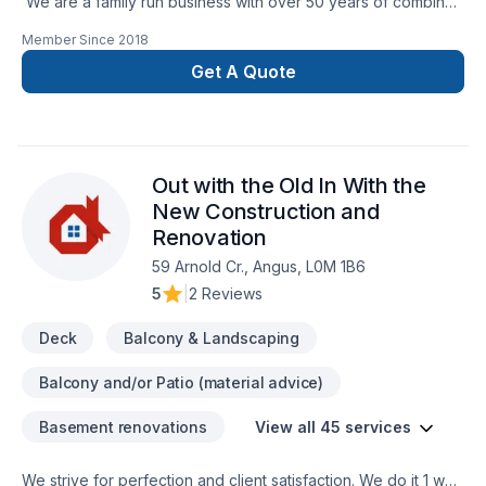
We are a family run business with over 50 years of combined
experience in the Construction Industry. We are able to
Member Since
2018
perform a multitude of different projects with the assurance
that our customers will receive a great job at a fair price.
Get A Quote
Out with the Old In With the
New Construction and
Renovation
59 Arnold Cr., Angus, L0M 1B6
5
|
2 Reviews
Deck
Balcony & Landscaping
Balcony and/or Patio (material advice)
Basement renovations
View all 45 services
We strive for perfection and client satisfaction. We do it 1 way