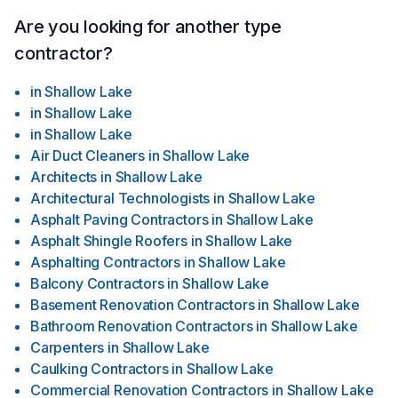
Are you looking for another type
contractor?
in
Shallow Lake
in
Shallow Lake
in
Shallow Lake
Air Duct Cleaners
in
Shallow Lake
Architects
in
Shallow Lake
Architectural Technologists
in
Shallow Lake
Asphalt Paving Contractors
in
Shallow Lake
Asphalt Shingle Roofers
in
Shallow Lake
Asphalting Contractors
in
Shallow Lake
Balcony Contractors
in
Shallow Lake
Basement Renovation Contractors
in
Shallow Lake
Bathroom Renovation Contractors
in
Shallow Lake
Carpenters
in
Shallow Lake
Caulking Contractors
in
Shallow Lake
Commercial Renovation Contractors
in
Shallow Lake