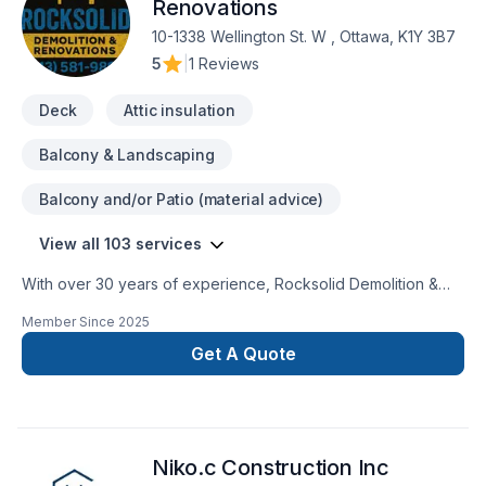
Renovations
10-1338 Wellington St. W , Ottawa, K1Y 3B7
5
|
1 Reviews
Deck
Attic insulation
Balcony & Landscaping
Balcony and/or Patio (material advice)
View all 103 services
With over 30 years of experience, Rocksolid Demolition &
Renovations is Eastern Ontario’s premier choice for high-
Member Since
2025
quality home transformations. Based in Ottawa, we serve a
broad 300km radius—including Kanata, Orleans, Kingston,
Get A Quote
and the Ottawa Valley—bringing expert craftsmanship directly
to your doorstep.We specialize in full-service residential
projects, including professional demolition, custom kitchen
and bathroom remodeling, basement finishing, and roofing.
Niko.c Construction Inc
Whether you’re planning a structural overhaul or a modern