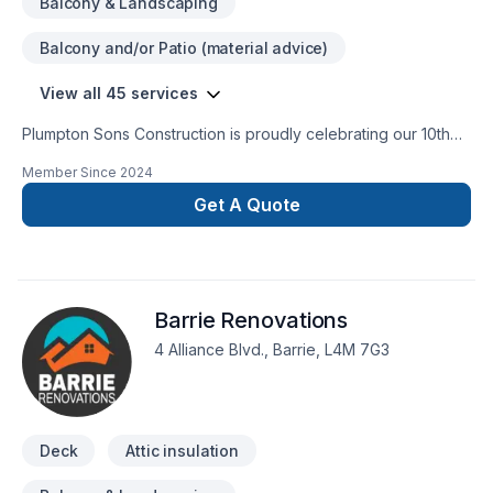
Balcony & Landscaping
Balcony and/or Patio (material advice)
View all 45 services
Plumpton Sons Construction is proudly celebrating our 10th
year of business serving our communities. Past Homestars
Member Since
2024
Best of Award Winner and proud affiliate with the James
Hardie Certified Contractor program. We are constantly
Get A Quote
innovating with the newest technologies, techniques, and
trusted brands within the industry to provide CUSTOM results
for STANDARD pricing. Providing true value on each and
every project.
Barrie Renovations
4 Alliance Blvd., Barrie, L4M 7G3
Deck
Attic insulation