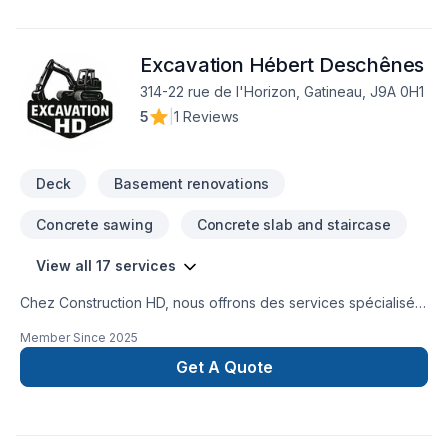
Excavation Hébert Deschênes
314-22 rue de l'Horizon, Gatineau, J9A 0H1
5
|
1 Reviews
Deck
Basement renovations
Concrete sawing
Concrete slab and staircase
View all 17 services
Chez Construction HD, nous offrons des services spécialisés
en béton, travaux de sous-œuvre et travaux structurauxpour
Member Since
2025
les projets résidentiels et commerciaux.Notre équipe prend
en charge des travaux de qualité, réalisés avec rigueur et
Get A Quote
selon les bonnes pratiques du métier. Que ce soit pour une
dalle de béton, des semelles, des murs de fondation, une
descente de sous-sol, un agrandissement, une réparation