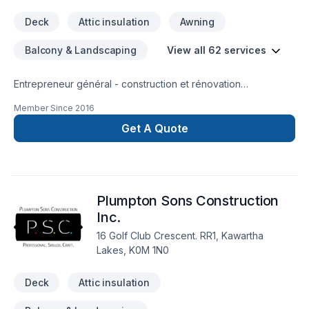
Deck
Attic insulation
Awning
Balcony & Landscaping
View all 62 services
Entrepreneur général - construction et rénovation
résidentielle, rénovation commerciale, rénovation industrielle
Member Since
2016
et institutionnelle
Get A Quote
Plumpton Sons Construction
Inc.
16 Golf Club Crescent. RR1, Kawartha
Lakes, K0M 1N0
Deck
Attic insulation