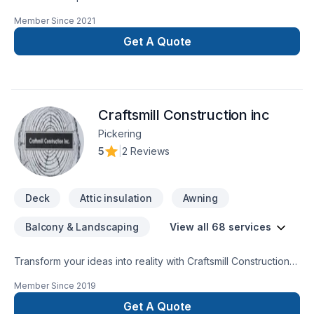
and that’s the right way
Member Since
2021
Get A Quote
Craftsmill Construction inc
Pickering
5
|
2 Reviews
Deck
Attic insulation
Awning
Balcony & Landscaping
View all 68 services
Transform your ideas into reality with Craftsmill Construction
inc, your local expert in Attic insulation, Basement, Basement
Member Since
2019
insulation, Bathroom, Cabinet, Carpenter, Caulking, Concrete,
Decking, Demolition, Drywall taping, Excavation, Exterior
Get A Quote