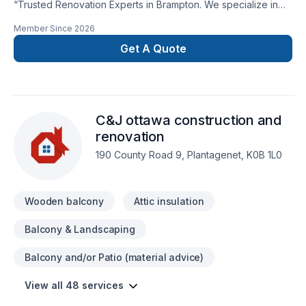
“Trusted Renovation Experts in Brampton. We specialize in
basement, bathroom, kitchen renovations, drywall installation,
Member Since
2026
flooring and full home remodeling. Over 15 years of
experience delivering high-quality craftsmanship with honest
Get A Quote
pricing. Call now for a free quote!”
C&J ottawa construction and
renovation
190 County Road 9, Plantagenet, K0B 1L0
Wooden balcony
Attic insulation
Balcony & Landscaping
Balcony and/or Patio (material advice)
View all 48 services