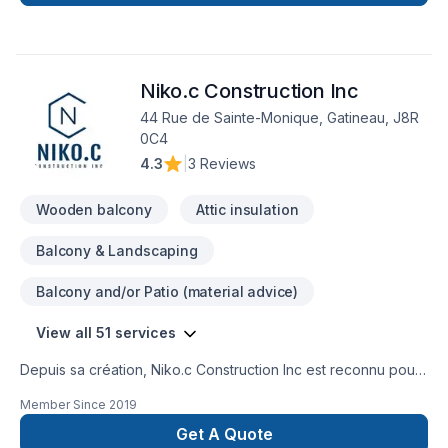
Niko.c Construction Inc
44 Rue de Sainte-Monique, Gatineau, J8R
0C4
4.3
|
3 Reviews
Wooden balcony
Attic insulation
Balcony & Landscaping
Balcony and/or Patio (material advice)
View all 51 services
Depuis sa création, Niko.c Construction Inc est reconnu pour
son expertise en Adaptation dom., Agrandissement, Après-
Member Since
2019
sinistre, Balcon de bois, Charpentier, Commercial, Cuisine,
Démolition, Entretien commercial, Excavation, Fissures,
Get A Quote