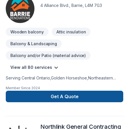
4 Alliance Blvd., Barrie, L4M 7G3
Wooden balcony
Attic insulation
Balcony & Landscaping
Balcony and/or Patio (material advice)
View all 80 services
Serving Central Ontario,Golden Horseshoe,Northeastern
Ontario with pride, Barrie Renovations specializes in Attic
Member Since
2024
insulation, Basement, Basement insulation, Bathroom, Cabinet,
Carpenter, Caulking, Commercial, Concrete, Decking,
Get A Quote
Demolition, Doors and windows, Drywall taping, Electrician,
Exterior painting, Fireplace and stoves, Flat roofing, Floor
staining, Flooring, Foundation, Fourniture, Garage door,
Garage remodeling, General renovation, Geothermal energy,
Northlink General Contracting
Glass shop, Gutters, Gypsum, Heating, Home adaptation,