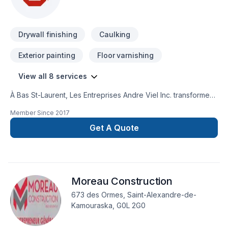
Drywall finishing
Caulking
Exterior painting
Floor varnishing
View all 8 services
À Bas St-Laurent, Les Entreprises Andre Viel Inc. transforme
vos idées en réalisations durables grâce à une approche
Member Since
2017
unique dans le domaine de Calfeutrage, Gypse, Peinture,
Peinture extérieur, Teinture de plancher, Tirage de joint.
Get A Quote
Nous privilégions la transparence, l'écoute et l'efficacité
pour bâtir des relations de confiance avec nos clients.
Parlons de votre projet aujourd'hui et voyons comment nous
pouvons vous aider. Notre engagement est simple : offrir un
Moreau Construction
service d'exception, centré sur vos besoins et vos
aspirations.
673 des Ormes, Saint-Alexandre-de-
Kamouraska, G0L 2G0