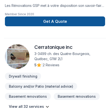
Les Rénovations GSP met à votre disposition son savoir-faire
en Adaptation dom., Après-sinistre, Balcon de bois, Béton,
Member Since
2020
Carrelage, Cuisine, Démolition, Garage, Gypse, Peinture,
Peinture extérieur, Plancher, Rénovation générale,
Get A Quote
Revêtement extérieur, Salle de bain, Sous-sol, Tirage de
joint, Toiture pour embellir vos espaces à Bas St-Laurent.
Notre équipe expérimentée vous accompagne à chaque
étape, avec des conseils sur mesure et un service clé en
Cerratonique inc
main irréprochable. Transformons ensemble vos idées en
réalité. Contactez-nous dès maintenant.
3-3499 ch. des Quatre-Bourgeois,
Québec, G1W 2L1
5
|
2 Reviews
Drywall finishing
Balcony and/or Patio (material advice)
Basement renovations
Basement renovations
View all 32 services