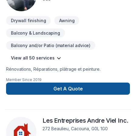
pour garantir des résultats au-delà de vos attentes. Confiez
votre projet à une équipe qui a à cœur votre satisfaction.
Drywall finishing
Awning
Balcony & Landscaping
Balcony and/or Patio (material advice)
View all 50 services
Rénovations, Réparations, plâtrage et peinture.
Member Since
2019
Get A Quote
Les Entreprises Andre Viel Inc.
272 Beaulieu, Cacouna, G0L 1G0