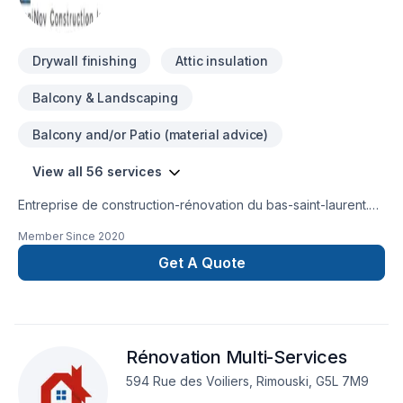
Drywall finishing
Attic insulation
Balcony & Landscaping
Balcony and/or Patio (material advice)
View all 56 services
Entreprise de construction-rénovation du bas-saint-laurent.
Expertie dans la rénovation d'immeubles à revenus
Member Since
2020
(résidentiels et commerciaux) pour maximiser les revenus.
Possibilité de notes de calculs et de plans signés par un
Get A Quote
ingénieur.
Rénovation Multi-Services
594 Rue des Voiliers, Rimouski, G5L 7M9