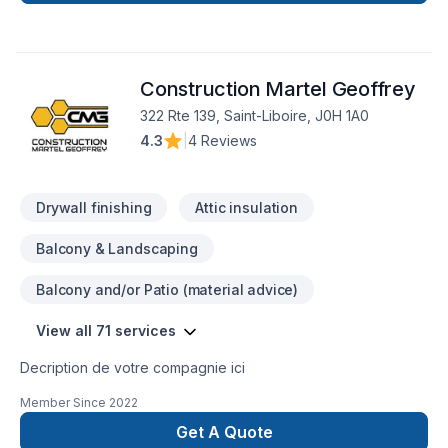
Construction Martel Geoffrey
322 Rte 139, Saint-Liboire, J0H 1A0
4.3
|
4 Reviews
Drywall finishing
Attic insulation
Balcony & Landscaping
Balcony and/or Patio (material advice)
View all 71 services
Decription de votre compagnie ici
Member Since
2022
Get A Quote