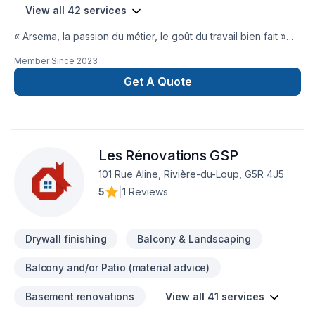
View all 42 services
« Arsema, la passion du métier, le goût du travail bien fait »
Arsema est une entreprise de travaux
Member Since
2023
résidentiels,commercial, industrelle qui vous accompagne
dans tous vos projets de rénovation. Que vous ayez besoin
Get A Quote
de nous pour réparer une fissure, finition de solage
esthétique du béton , peindre une pièce , Arsema vous offre
un service rapide, professionnel et personnalisé. La
philosophie d'entreprise d'Arsema: La simplicité, l'écoute de
Les Rénovations GSP
vos besoins et la qualité des travaux Arsema intervient dans
les régions du Bas-Saint-Laurent et les environs, en
101 Rue Aline, Rivière-du-Loup, G5R 4J5
respectant votre budget et vos délais. Faites confiance à
5
|
1 Reviews
Arsema, le spécialiste des travaux !
Drywall finishing
Balcony & Landscaping
Balcony and/or Patio (material advice)
Basement renovations
View all 41 services