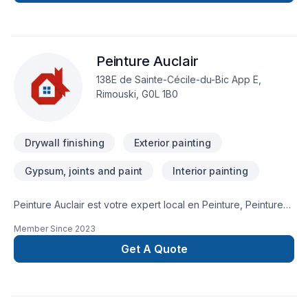
Peinture Auclair
138E de Sainte-Cécile-du-Bic App E,
Rimouski, G0L 1B0
Drywall finishing
Exterior painting
Gypsum, joints and paint
Interior painting
Peinture Auclair est votre expert local en Peinture, Peinture
extérieur, Tirage de joint dans les secteurs de Bas St-
Member Since
2023
Laurent, combinant expérience, innovation et rigueur. Grâce à
notre approche centrée sur le client, nous proposons des
Get A Quote
solutions adaptées à vos besoins spécifiques et à votre
budget. Demandez votre soumission personnalisée et
démarrez votre projet en toute confiance. Notre engagement
est simple : offrir un service d'exception, centré sur vos