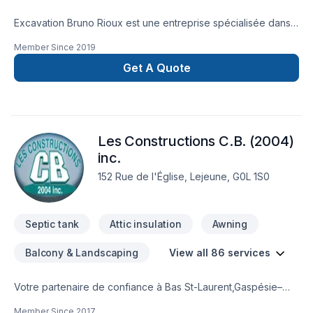
Excavation Bruno Rioux est une entreprise spécialisée dans
les problèmes d'infiltration d'eau et de fissure de fondation.
Member Since
2019
Avec une forte expertise, des produits professionnels et des
équipements a la fine pointe de la technologie nous sommes
Get A Quote
une référence. Nous donnons aussi le service d'excavation
générale et de déneigement commercial. Nous offrons la
ventes et livraison de tous les graviers et agrégats.
Les Constructions C.B. (2004)
inc.
152 Rue de l'Église, Lejeune, G0L 1S0
Septic tank
Attic insulation
Awning
Balcony & Landscaping
View all 86 services
Votre partenaire de confiance à Bas St-Laurent,Gaspésie–
Îles-de-la-Madeleine : Les Constructions C.B. (2004) inc.,
Member Since
2017