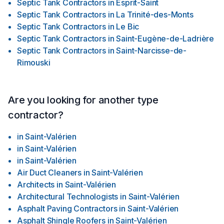
Septic Tank Contractors
in
Esprit-Saint
Septic Tank Contractors
in
La Trinité-des-Monts
Septic Tank Contractors
in
Le Bic
Septic Tank Contractors
in
Saint-Eugène-de-Ladrière
Septic Tank Contractors
in
Saint-Narcisse-de-
Rimouski
Are you looking for another type
contractor?
in
Saint-Valérien
in
Saint-Valérien
in
Saint-Valérien
Air Duct Cleaners
in
Saint-Valérien
Architects
in
Saint-Valérien
Architectural Technologists
in
Saint-Valérien
Asphalt Paving Contractors
in
Saint-Valérien
Asphalt Shingle Roofers
in
Saint-Valérien