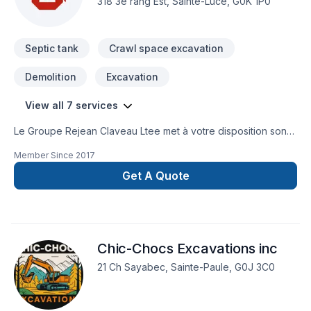
318 3e rang Est, Sainte-Luce, G0K 1P0
Septic tank
Crawl space excavation
Demolition
Excavation
View all 7 services
Le Groupe Rejean Claveau Ltee met à votre disposition son
savoir-faire en Démolition, Excavation, Excavation intérieur,
Member Since
2017
Fosse septique, Tourbe, Travaux routiers pour embellir vos
espaces à Bas St-Laurent,Gaspésie–Îles-de-la-Madeleine.
Get A Quote
Nous privilégions la transparence, l'écoute et l'efficacité
pour bâtir des relations de confiance avec nos clients.
Demandez votre soumission personnalisée et démarrez
votre projet en toute confiance. Notre engagement est
Chic-Chocs Excavations inc
simple : offrir un service d'exception, centré sur vos besoins
et vos aspirations.
21 Ch Sayabec, Sainte-Paule, G0J 3C0