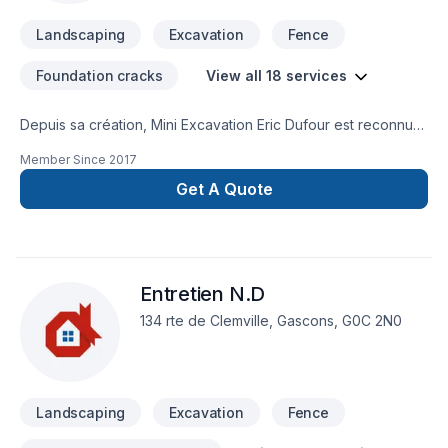
Landscaping
Excavation
Fence
Foundation cracks
View all 18 services
Depuis sa création, Mini Excavation Eric Dufour est reconnu
pour son expertise en Arbres et haies, Béton, Clôture,
Member Since
2017
Excavation, Fissures, Fosse septique, Horticulture, Irrigation,
Muret, Pavage, Pavé uni, Paysagement, Piscine, Tourbe,
Get A Quote
Transport. Nous desservons Bas St-Laurent,Gaspésie–Îles-
de-la-Madeleine avec passion et professionnalisme. Nous
privilégions la transparence, l'écoute et l'efficacité pour bâtir
des relations de confiance avec nos clients. Nous sommes
Entretien N.D
impatients de collaborer avec vous pour concrétiser votre
projet.
134 rte de Clemville, Gascons, G0C 2N0
Landscaping
Excavation
Fence