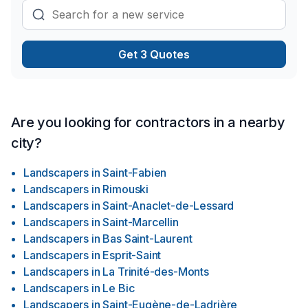
garantir des résultats au-delà de vos attentes. Confiez votre
projet à une équipe qui a à cœur votre
Get 3 Quotes
Are you looking for contractors in a nearby
city?
Landscapers
in
Saint-Fabien
Landscapers
in
Rimouski
Landscapers
in
Saint-Anaclet-de-Lessard
Landscapers
in
Saint-Marcellin
Landscapers
in
Bas Saint-Laurent
Landscapers
in
Esprit-Saint
Landscapers
in
La Trinité-des-Monts
Landscapers
in
Le Bic
Landscapers
in
Saint-Eugène-de-Ladrière