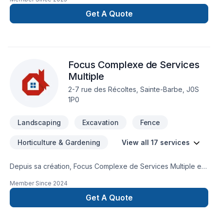
Get A Quote
Focus Complexe de Services
Multiple
2-7 rue des Récoltes, Sainte-Barbe, J0S
1P0
Landscaping
Excavation
Fence
Horticulture & Gardening
View all 17 services
Depuis sa création, Focus Complexe de Services Multiple est
reconnu pour son expertise en Aménagement paysager,
Member Since
2024
Arbres et haies, Béton, Clôture, Émondage, Entretien
paysager, Excavation, Horticulture, Irrigation, Muret, Pavage,
Get A Quote
Pavé uni, Paysagement, Piscine, Tourbe, Transport. Nous
desservons Bas St-Laurent,Capitale-