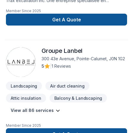
Trax excavation inc. Une entreprise spécialisée en
excavation , terrassement, paysagement, murs de
Member Since
2025
soutènement, pavés unis, travaux de béton, drain français,
imperméabilisation de fondations et aussi, ventes de produits
Get A Quote
tels que pavés, dalles, agrégats et plus. Service rapide et
garantie !
Groupe Lanbel
300 43e Avenue, Pointe-Calumet, J0N 1G2
5
|
1 Reviews
Landscaping
Air duct cleaning
Attic insulation
Balcony & Landscaping
View all 86 services
Member Since
2025