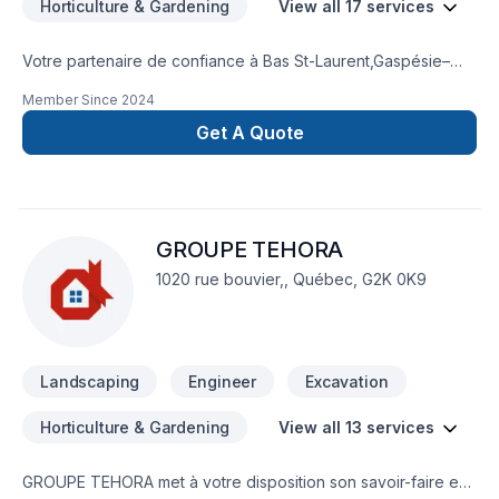
Horticulture & Gardening
View all 17 services
Votre partenaire de confiance à Bas St-Laurent,Gaspésie–
Îles-de-la-Madeleine : Entretien N.D, spécialiste de
Member Since
2024
Aménagement paysager, Arbres et haies, Béton, Clôture,
Émondage, Entretien paysager, Excavation, Horticulture,
Get A Quote
Irrigation, Muret, Pavage, Pavé uni, Paysagement, Piscine,
Tourbe, Transport, prêt à concrétiser vos projets les plus
ambitieux. Nous privilégions la transparence, l'écoute et
l'efficacité pour bâtir des relations de confiance avec nos
GROUPE TEHORA
clients. Nous sommes impatients de collaborer avec vous
pour concrétiser votre projet.
1020 rue bouvier,, Québec, G2K 0K9
Landscaping
Engineer
Excavation
Horticulture & Gardening
View all 13 services
GROUPE TEHORA met à votre disposition son savoir-faire en