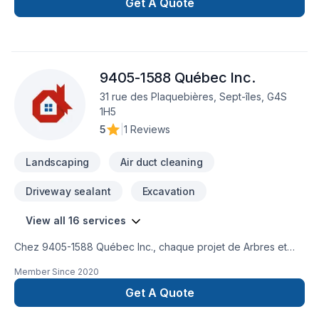
Get A Quote
9405-1588 Québec Inc.
31 rue des Plaquebières, Sept-îles, G4S
1H5
5
|
1 Reviews
Landscaping
Air duct cleaning
Driveway sealant
Excavation
View all 16 services
Chez 9405-1588 Québec Inc., chaque projet de Arbres et
haies, Béton, Clôture, Conduits d'aération, Excavation,
Member Since
2020
Horticulture, Irrigation, Muret, Pavé uni, Paysagement, Tourbe
est l'occasion de démontrer notre engagement envers la
Get A Quote
qualité et la satisfaction client à Abitibi-Témiscamingue,Bas