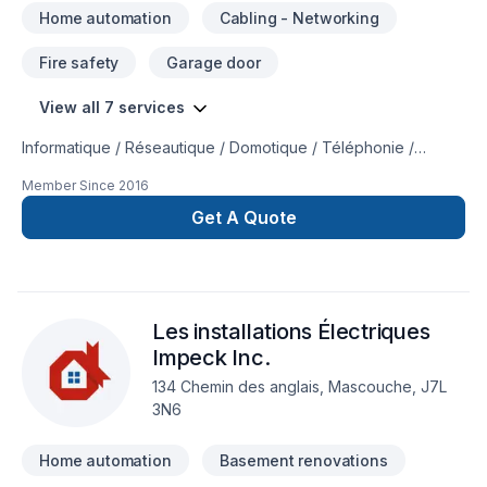
Home automation
Cabling - Networking
Fire safety
Garage door
View all 7 services
Informatique / Réseautique / Domotique / Téléphonie /
Sécurité / Sauvegarde / Microsoft365. Domotique /
Member Since
2016
Surveillance. Services Informatique. R.B.Q câblage / Sans-fil.
Système de telephonie IP. Caractéristiques: Plusieurs
Get A Quote
Boutiques, Disponible 7J/7.
Les installations Électriques
Impeck Inc.
134 Chemin des anglais, Mascouche, J7L
3N6
Home automation
Basement renovations