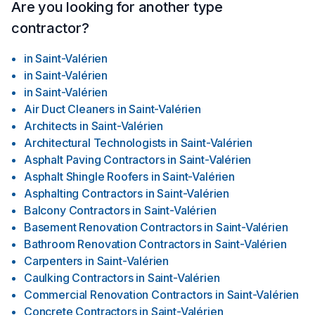
Are you looking for another type
contractor?
in
Saint-Valérien
in
Saint-Valérien
in
Saint-Valérien
Air Duct Cleaners
in
Saint-Valérien
Architects
in
Saint-Valérien
Architectural Technologists
in
Saint-Valérien
Asphalt Paving Contractors
in
Saint-Valérien
Asphalt Shingle Roofers
in
Saint-Valérien
Asphalting Contractors
in
Saint-Valérien
Balcony Contractors
in
Saint-Valérien
Basement Renovation Contractors
in
Saint-Valérien
Bathroom Renovation Contractors
in
Saint-Valérien
Carpenters
in
Saint-Valérien
Caulking Contractors
in
Saint-Valérien
Commercial Renovation Contractors
in
Saint-Valérien
Concrete Contractors
in
Saint-Valérien