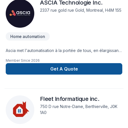
ASCIA Technologie Inc.
2337 rue gold rue Gold, Montreal, H4M 1S5
Home automation
Ascia met l'automatisation à la portée de tous, en élargissant
l'accessibilité. Conçue pour être facile à utiliser, elle permet
Member Since
2026
aux personnes handicapées de contrôler leur maison à l'aide
d'appareils mobiles. La sécurité est primordiale ; Ascia offre
Get A Quote
une surveillance à distance et des alertes pour la gestion des
risques. Avec Ascia, vous bénéficiez d'un contrôle sûr et
pratique sur les différents aspects de votre maison. Notre
dévouement à l'innovation nous pousse à concevoir des
Fleet Informatique inc.
solutions sur mesure qui dépassent les attentes des clients.
750 D rue Notre-Dame, Berthierville, J0K
1A0