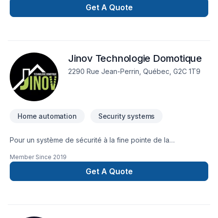
Résidencia Maison Intelligente est toujours à la fine pointe de
Get A Quote
la technologie et propose à ses clients les systèmes les plus
évolués sur le marché avec leurs jeunes entrepreneurs à
travers tout le Québec.
Jinov Technologie Domotique
2290 Rue Jean-Perrin, Québec, G2C 1T9
Home automation
Security systems
Pour un système de sécurité à la fine pointe de la
technologie! Gérez votre maison avec votre téléphone
Member Since
2019
intelligent! La technologie est à votre portée! Pour un service
à la clientèle professionnel et une installation personnalisée
Get A Quote
par des techniciens chevronnés Il faut choisir : JINOV
Technologie Domotique www.jinov.ca