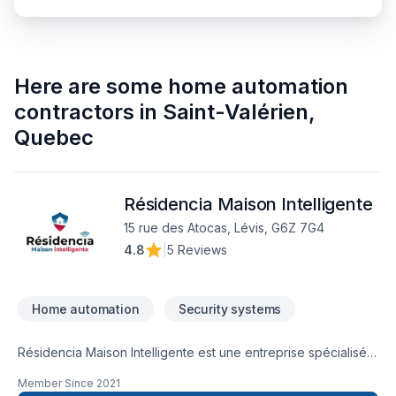
Here are some
home automation
contractors
in
Saint-Valérien
,
Quebec
Résidencia Maison Intelligente
15 rue des Atocas, Lévis, G6Z 7G4
4.8
|
5 Reviews
Home automation
Security systems
Résidencia Maison Intelligente est une entreprise spécialisée
dans le domaine des systèmes de sécurité résidentiel et
Member Since
2021
commercial ainsi que dans la domotique intelligente.