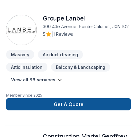
Nous sommes impatients de collaborer avec vous pour
concrétiser votre projet. Notre engagement est simple : offrir
Groupe Lanbel
un service d'exception, centré sur vos besoins et vos
aspirations.
300 43e Avenue, Pointe-Calumet, J0N 1G2
5
|
1 Reviews
Masonry
Air duct cleaning
Attic insulation
Balcony & Landscaping
View all 86 services
Member Since
2025
Get A Quote
Construction Martel Geoffrey