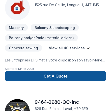
Meubles, Patio, Peinture, Plancher, Porte de garage, Portes
1525 rue De Gaulle, Longueuil, J4T 1M5
et fenêtres, Puit de lumière, Rénovation générale,
Revêtement extérieur, Salle de bain, Solarium, Soudeur,
Sous-sol, Tapis, Tirage de joint, Toiture dans les secteurs de
Bas St-Laurent,Côte Nord,Gaspésie–Îles-de-la-Madeleine,
Masonry
Balcony & Landscaping
Balcony and/or Patio (material advice)
Concrete sawing
View all 40 services
Les Entreprises DFS met à votre disposition son savoir-faire
en Aménagement paysager, Arbres et haies, Balcon de bois,
Member Since
2025
Béton, Clôture, Coffrage, Crépis, Décontamination,
Démolition, Drain français, Émondage, Escalier et rampe,
Get A Quote
Excavation, Fissures, Fondations, Gypse, Irrigation,
Maçonnerie, Margelle, Muret, Patio, Paysagement, Piscine,
Transport pour embellir vos espaces à Abitibi-
Témiscamingue,Bas St-Laurent,Capitale-Nationale,Centre du
9464-2980-QC-Inc
Québec,Chaudière-Appalaches,Côte Nord,Estrie,Gaspésie–
Îles-de-la-
626 Rue Fabiola, Laval, H7P 3E9