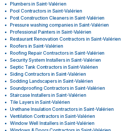
Plumbers
in
Saint-Valérien
Pool Contractors
in
Saint-Valérien
Post Construction Cleaners
in
Saint-Valérien
Pressure washing companies
in
Saint-Valérien
Professional Painters
in
Saint-Valérien
Restaurant Renovation Contractors
in
Saint-Valérien
Roofers
in
Saint-Valérien
Roofing Repair Contractors
in
Saint-Valérien
Security System Installers
in
Saint-Valérien
Septic Tank Contractors
in
Saint-Valérien
Siding Contractors
in
Saint-Valérien
Sodding Landscapers
in
Saint-Valérien
Soundproofing Contractors
in
Saint-Valérien
Staircase Installers
in
Saint-Valérien
Tile Layers
in
Saint-Valérien
Urethane Insulation Contractors
in
Saint-Valérien
Ventilation Contractors
in
Saint-Valérien
Window Well Installers
in
Saint-Valérien
Windows & Doors Contractors
in
Saint-Valérien