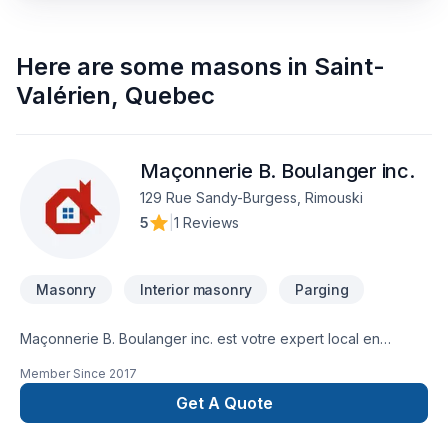
Here are some
masons
in
Saint-
Valérien
,
Quebec
Maçonnerie B. Boulanger inc.
129 Rue Sandy-Burgess, Rimouski
5
|
1 Reviews
Masonry
Interior masonry
Parging
Maçonnerie B. Boulanger inc. est votre expert local en
Crépis, Maçonnerie dans les secteurs de Bas St-
Member Since
2017
Laurent,Gaspésie–Îles-de-la-Madeleine, combinant
expérience, innovation et rigueur. Notre équipe
Get A Quote
expérimentée vous accompagne à chaque étape, avec des
conseils sur mesure et un service clé en main irréprochable.