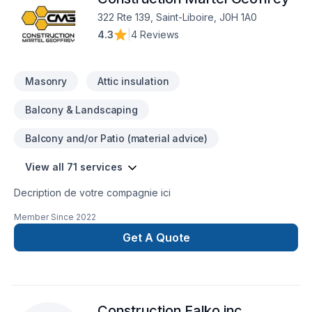
322 Rte 139, Saint-Liboire, J0H 1A0
4.3
|
4 Reviews
Masonry
Attic insulation
Balcony & Landscaping
Balcony and/or Patio (material advice)
View all 71 services
Decription de votre compagnie ici
Member Since
2022
Get A Quote
Construction Falko inc.