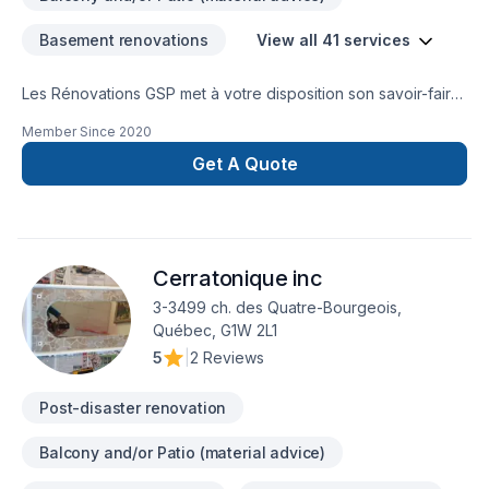
Basement renovations
View all 41 services
Les Rénovations GSP met à votre disposition son savoir-faire
en Adaptation dom., Après-sinistre, Balcon de bois, Béton,
Member Since
2020
Carrelage, Cuisine, Démolition, Garage, Gypse, Peinture,
Peinture extérieur, Plancher, Rénovation générale,
Get A Quote
Revêtement extérieur, Salle de bain, Sous-sol, Tirage de
joint, Toiture pour embellir vos espaces à Bas St-Laurent.
Notre équipe expérimentée vous accompagne à chaque
étape, avec des conseils sur mesure et un service clé en
Cerratonique inc
main irréprochable. Transformons ensemble vos idées en
réalité. Contactez-nous dès maintenant.
3-3499 ch. des Quatre-Bourgeois,
Québec, G1W 2L1
5
|
2 Reviews
Post-disaster renovation
Balcony and/or Patio (material advice)