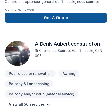
Comme entrepreneur général de Rimouski, nous sommes
spécialisés dans la rénovation domiciliaire et commerciale.
Member Since
2018
Vous pouvez nous faire confiance pour tous vos travaux de
construction, tant intérieurs qu’extérieurs, et en sous-œuvre.
Get A Quote
Remplacement de revêtements extérieurs, bois, composite et
métallique Remplacement de portes et fenêtres Fabrication
de galeries et patios, bois, composite et métallique Isolation
de structures et de fondations Travaux de couverture, soffite
A Denis Aubert construction
et aluminium Construction de garages et de bâtiments
secondaires Construction de divisions intérieuresNos travaux
15 Chemin du Sommet Est, Rimouski, G5N
sont garantis, contactez-nous pour une évaluation gratuite de
0C5
votre projet.
Post-disaster renovation
Awning
Balcony & Landscaping
Balcony and/or Patio (material advice)
View all 50 services