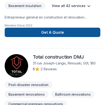
Basement insulation
View all 42 services
Entrepreneur général en construction et rénovation
résidentielle et commerciale à RimouskiConstruction et
Member Since
2022
rénovation de tout genre. Agrandissement, revêtement
extérieur, construction neuve, revêtement extérieur, toiture,
Get A Quote
garage, patio et pergola, et bien plus encore.
Total construction DMJ
31 rue Joseph-Langis, Rimouski, G0L 1B0
5
|
2 Reviews
Post-disaster renovation
Basement renovations
Bathroom renovations
Commercial premises renovations