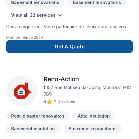
Basement renovations
Basement renovations
View all 32 services
Cerratonique Inc : Votre partenaire de choix pour tous vos
projets de rénovation et de construction.Spécialisés en
Member Since
2024
carrelage, nous offrons une gamme complète de services de
construction pour transformer votre espace. De l'installation
Get A Quote
de céramique haut de gamme à la finition intérieure
personnalisée, notre équipe expérimentée s'occupe de
tout.Nos services incluent :Carrelage : Céramique, ardoise,
marbre et plus encore.Peinture intérieurePlâtrerieMenuiserie
Reno-Action
intérieure et extérieureProjets personnalisésPrêt à
concrétiser votre projet ? Contactez-nous dès maintenant
11157 Rue Mathieu da-Costa, Montreal, H1C
pour une estimation gratuite.367-383-
0B9
8097cerratonic1@gmail.com
5
|
2 Reviews
Post-disaster renovation
Attic insulation
Basement insulation
Basement renovations