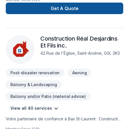
réalisations durables grâce à une approche unique dans le
domaine de Adaptation dom., Agrandissement, Après-sinistre,
Get A Quote
Commercial, Cuisine, Excavation intérieur, Garage,
Rénovation générale, Salle de bain, Sous-sol. Nous croyons
en l'importance d'une approche personnalisée, adaptée à
chaque client, pour garantir des résultats au-delà de vos
Construction Réal Desjardins
attentes. Confiez votre projet à une équipe qui a à cœur
votre satisfaction.
Et Fils inc.
42 Rue de l'Église, Saint-Arsène, G0L 2K0
Post-disaster renovation
Awning
Balcony & Landscaping
Balcony and/or Patio (material advice)
View all 40 services
Votre partenaire de confiance à Bas St-Laurent : Construction
Réal Desjardins Et Fils inc., spécialiste de Adaptation dom.,
Member Since
2019