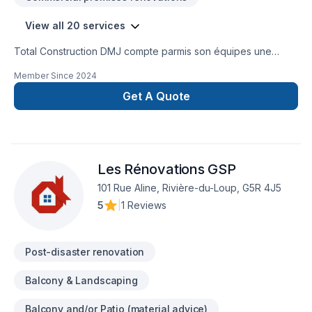
View all 20 services
Total Construction DMJ compte parmis son équipes une
multitude d'expertise tel que les projets de finition hors
Member Since
2024
normes, l'estimation et gestion de projet ainsi que
l'ingénierie. Avec son équipe, Total Construction DMJ a tout
Get A Quote
ce qu'il faut pour faire de vos idées votre réalité et
concrétiser vos projets avec un accompagnement complet.
Les Rénovations GSP
101 Rue Aline, Rivière-du-Loup, G5R 4J5
5
|
1 Reviews
Post-disaster renovation
Balcony & Landscaping
Balcony and/or Patio (material advice)