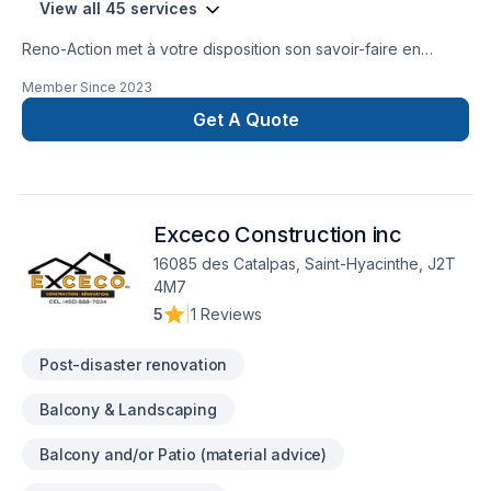
View all 45 services
Reno-Action met à votre disposition son savoir-faire en
Carrelage, Cuisine, Entretien ménager, Gypse, Peinture,
Member Since
2023
Peinture extérieur, Plancher, Salle de bain, Sous-sol, Teinture
de plancher, Tirage de joint pour embellir vos espaces à
Get A Quote
Lanaudière,Laval,Montréal. Grâce à notre approche centrée
sur le client, nous proposons des solutions adaptées à vos
besoins spécifiques et à votre budget. Nous sommes
impatients de collaborer avec vous pour concrétiser votre
Exceco Construction inc
projet. Notre engagement est simple : offrir un service
d'exception, centré sur vos besoins et vos aspirations.
16085 des Catalpas, Saint-Hyacinthe, J2T
4M7
5
|
1 Reviews
Post-disaster renovation
Balcony & Landscaping
Balcony and/or Patio (material advice)