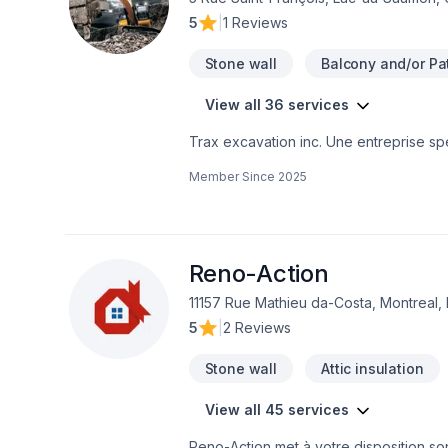
5
|
1 Reviews
Stone wall
Balcony and/or Pat
View all 36 services
Trax excavation inc. Une entreprise s
unis, travaux de béton, drain français,
Member Since
2025
agrégats et plus. Service rapide et gara
Reno-Action
11157 Rue Mathieu da-Costa, Montreal,
5
|
2 Reviews
Stone wall
Attic insulation
View all 45 services
Reno-Action met à votre disposition son