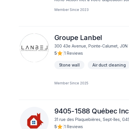
extérieur, Plancher, Salle de bain, Sou
Member Since
2023
Lanaudière,Laval,Montréal. Grâce à not
besoins spécifiques et à votre budget.
engagement est simple : offrir un servi
Groupe Lanbel
300 43e Avenue, Pointe-Calumet, J0N 
5
|
1 Reviews
Stone wall
Air duct cleaning
Member Since
2025
9405-1588 Québec Inc
31 rue des Plaquebières, Sept-îles, G4
5
|
1 Reviews