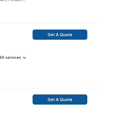
s à
daptées à vos
otre projet. Notre
Get A Quote
 86 services
Get A Quote