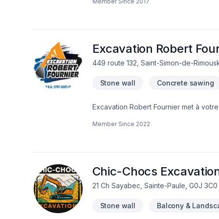
Member Since
2017
desservons Bas St-Laurent,Gaspésie–Île
transparence, l'écoute et l'efficacité 
collaborer avec vous pour concrétiser 
Excavation Robert Four
449 route 132, Saint-Simon-de-Rimous
Stone wall
Concrete sawing
Excavation Robert Fournier met à votre 
septique, Muret, Transport pour embelli
Member Since
2022
l'efficacité pour bâtir des relations d
nous pouvons vous aider. Notre engagem
aspirations.
Chic-Chocs Excavation
21 Ch Sayabec, Sainte-Paule, G0J 3C0
Stone wall
Balcony & Landsc