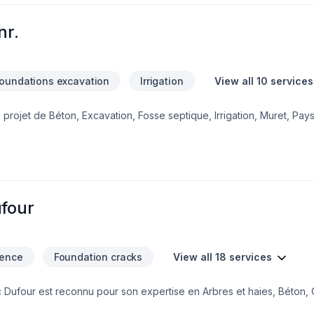
nr.
oundations excavation
Irrigation
View all 10 services
 projet de Béton, Excavation, Fosse septique, Irrigation, Muret, Pa
otre engagement envers la qualité et la satisfaction client à Bas S
oncrétiser vos projets tout en respectant vos exigences, vos délais e
e et démarrez votre projet en toute confiance. Notre engagement e
besoins et vos aspirations.
ufour
ence
Foundation cracks
View all 18 services
c Dufour est reconnu pour son expertise en Arbres et haies, Béton, 
 Irrigation, Muret, Pavage, Pavé uni, Paysagement, Piscine, Tourbe, 