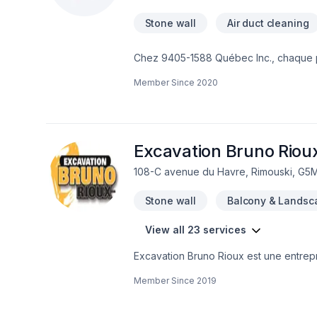
Stone wall
Air duct cleaning
Chez 9405-1588 Québec Inc., chaque pro
Irrigation, Muret, Pavé uni, Paysageme
Member Since
2020
satisfaction client à Abitibi-Témisca
Nord,Estrie,Gaspésie–Îles-de-la-Madel
Lac-Saint-Jean. Nous privilégions la tr
clients. Nous sommes impatients de col
Excavation Bruno Riou
108-C avenue du Havre, Rimouski, G5
Stone wall
Balcony & Landsc
View all 23 services
Excavation Bruno Rioux est une entrepri
une forte expertise, des produits prof
Member Since
2019
référence. Nous donnons aussi le serv
livraison de tous les graviers et agrégat