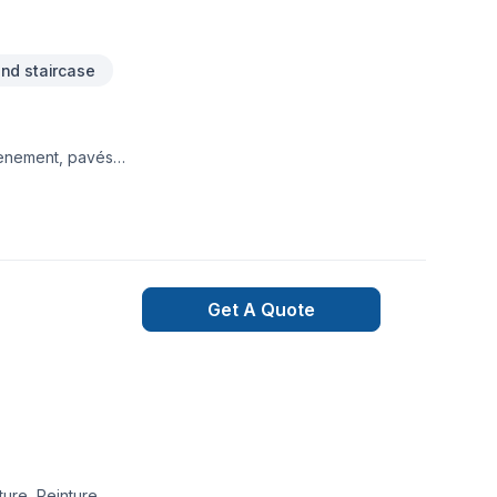
nd staircase
tènement, pavés
e pavés, dalles,
Get A Quote
ture, Peinture