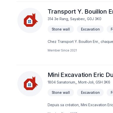
Transport Y. Bouillon E
314 3e Rang, Sayabec, G0J 3K0
Stone wall
Excavation
F
Chez Transport Y. Bouillon Enr., chaque
Transport est l'occasion de démontrer n
Member Since
2021
Îles-de-la-Madeleine. Notre mission : c
Demandez votre soumission personnalisé
un service d'exception, centré sur vos 
Mini Excavation Eric D
1804 Sanatorium,, Mont-Joli, G5H 3K6
Stone wall
Excavation
F
Depuis sa création, Mini Excavation Eri
Fissures, Fosse septique, Horticulture,