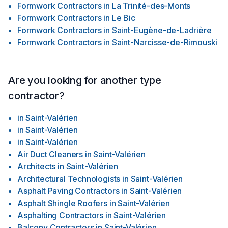
Formwork Contractors
in
La Trinité-des-Monts
Formwork Contractors
in
Le Bic
Formwork Contractors
in
Saint-Eugène-de-Ladrière
Formwork Contractors
in
Saint-Narcisse-de-Rimouski
Are you looking for another type
contractor?
in
Saint-Valérien
in
Saint-Valérien
in
Saint-Valérien
Air Duct Cleaners
in
Saint-Valérien
Architects
in
Saint-Valérien
Architectural Technologists
in
Saint-Valérien
Asphalt Paving Contractors
in
Saint-Valérien
Asphalt Shingle Roofers
in
Saint-Valérien
Asphalting Contractors
in
Saint-Valérien
Balcony Contractors
in
Saint-Valérien