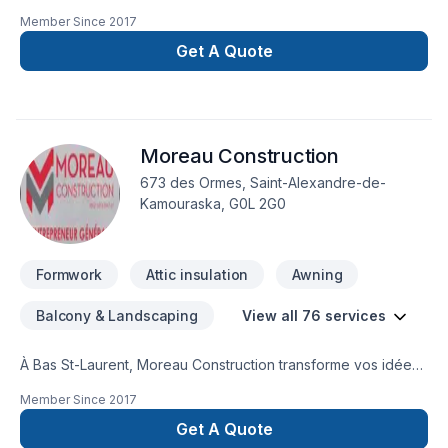
général
Member Since
2017
Get A Quote
Moreau Construction
673 des Ormes, Saint-Alexandre-de-
Kamouraska, G0L 2G0
Formwork
Attic insulation
Awning
Balcony & Landscaping
View all 76 services
À Bas St-Laurent, Moreau Construction transforme vos idées
en réalisations durables grâce à une approche unique dans
Member Since
2017
le domaine de Adaptation dom., Agrandissement, Après-
sinistre, Armoires, Balcon, Balcon de bois, Béton,
Get A Quote