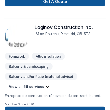
Get A Quote
Loginov Construction inc.
161 av. Rouleau, Rimouski, G5L 5T3
Formwork
Attic insulation
Balcony & Landscaping
Balcony and/or Patio (material advice)
View all 56 services
Entreprise de construction-rénovation du bas-saint-laurent.
Expertie dans la rénovation d'immeubles à revenus
Member Since
2020
(résidentiels et commerciaux) pour maximiser les revenus.