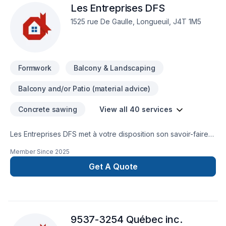
Les Entreprises DFS
1525 rue De Gaulle, Longueuil, J4T 1M5
Formwork
Balcony & Landscaping
Balcony and/or Patio (material advice)
Concrete sawing
View all 40 services
Les Entreprises DFS met à votre disposition son savoir-faire
en Aménagement paysager, Arbres et haies, Balcon de bois,
Member Since
2025
Béton, Clôture, Coffrage, Crépis, Décontamination,
Démolition, Drain français, Émondage, Escalier et rampe,
Get A Quote
Excavation, Fissures, Fondations, Gypse, Irrigation,
Maçonnerie, Margelle, Muret, Patio, Paysagement, Piscine,
Transport pour embellir vos espaces à Abitibi-
Témiscamingue,Bas St-Laurent,Capitale-Nationale,Centre du
9537-3254 Québec inc.
Québec,Chaudière-Appalaches,Côte Nord,Estrie,Gaspésie–