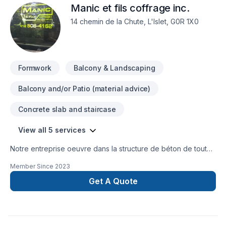
Manic et fils coffrage inc.
14 chemin de la Chute, L'Islet, G0R 1X0
Formwork
Balcony & Landscaping
Balcony and/or Patio (material advice)
Concrete slab and staircase
View all 5 services
Notre entreprise oeuvre dans la structure de béton de toutes
sortes telles que : empattement, fondation, plancher, dalles
Member Since
2023
etc. Nous desservons les secteurs suivants : Résidentiel,
commercial et agricole.
Get A Quote