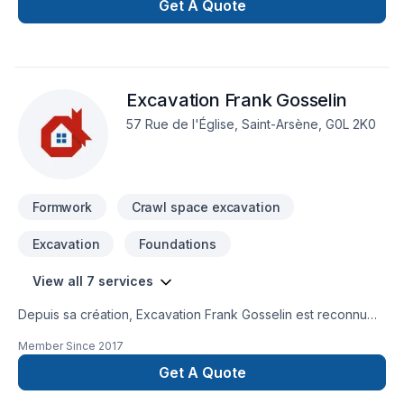
Possibilité de notes de calculs et de plans signés par un
Get A Quote
ingénieur.
Excavation Frank Gosselin
57 Rue de l'Église, Saint-Arsène, G0L 2K0
Formwork
Crawl space excavation
Excavation
Foundations
View all 7 services
Depuis sa création, Excavation Frank Gosselin est reconnu
pour son expertise en Coffrage, Excavation, Excavation
Member Since
2017
intérieur, Fondation, Levage de maison, Transport. Nous
desservons Bas St-Laurent,Gaspésie–Îles-de-la-Madeleine
Get A Quote
avec passion et professionnalisme. Nous privilégions la