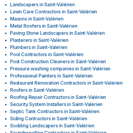
Landscapers
in
Saint-Valérien
Lawn Care Contractors
in
Saint-Valérien
Masons
in
Saint-Valérien
Metal Roofers
in
Saint-Valérien
Paving Stone Landscapers
in
Saint-Valérien
Plasterers
in
Saint-Valérien
Plumbers
in
Saint-Valérien
Pool Contractors
in
Saint-Valérien
Post Construction Cleaners
in
Saint-Valérien
Pressure washing companies
in
Saint-Valérien
Professional Painters
in
Saint-Valérien
Restaurant Renovation Contractors
in
Saint-Valérien
Roofers
in
Saint-Valérien
Roofing Repair Contractors
in
Saint-Valérien
Security System Installers
in
Saint-Valérien
Septic Tank Contractors
in
Saint-Valérien
Siding Contractors
in
Saint-Valérien
Sodding Landscapers
in
Saint-Valérien
Soundproofing Contractors
in
Saint-Valérien