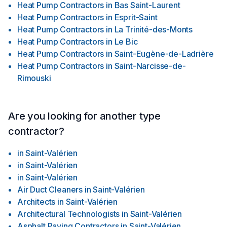
Heat Pump Contractors
in
Bas Saint-Laurent
Heat Pump Contractors
in
Esprit-Saint
Heat Pump Contractors
in
La Trinité-des-Monts
Heat Pump Contractors
in
Le Bic
Heat Pump Contractors
in
Saint-Eugène-de-Ladrière
Heat Pump Contractors
in
Saint-Narcisse-de-
Rimouski
Are you looking for another type
contractor?
in
Saint-Valérien
in
Saint-Valérien
in
Saint-Valérien
Air Duct Cleaners
in
Saint-Valérien
Architects
in
Saint-Valérien
Architectural Technologists
in
Saint-Valérien
Asphalt Paving Contractors
in
Saint-Valérien