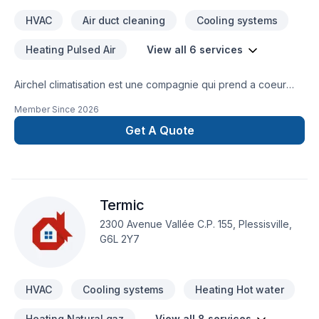
HVAC
Air duct cleaning
Cooling systems
Heating Pulsed Air
View all 6 services
Airchel climatisation est une compagnie qui prend a coeur
tout c est clients et vous promets un travail et un service de
Member Since
2026
haute qualité avec des techniciens de plus de 10 ans
d'expérience.
Get A Quote
Termic
2300 Avenue Vallée C.P. 155, Plessisville,
G6L 2Y7
HVAC
Cooling systems
Heating Hot water
Heating Natural gaz
View all 8 services