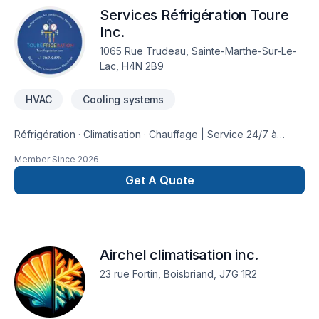
Services Réfrigération Toure
Inc.
1065 Rue Trudeau, Sainte-Marthe-Sur-Le-
Lac, H4N 2B9
HVAC
Cooling systems
Réfrigération · Climatisation · Chauffage | Service 24/7 à
Montréal et région | Résidentiel & Commercial | Techniciens
Member Since
2026
certifiés | Devis gratuit ✅
Get A Quote
Airchel climatisation inc.
23 rue Fortin, Boisbriand, J7G 1R2