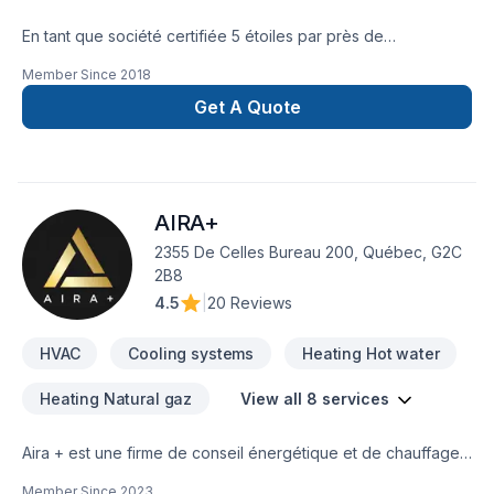
En tant que société certifiée 5 étoiles par près de
200 consommateurs québecois, nous avons entrepris de
Member Since
2018
bâtir la meilleure société en service de climatisation,
chauffage et de ventilation au Québec. Notre mission est
Get A Quote
d’augmenter la qualité du confort et de l’air des résidents
québécois. Tout ça, en vous servant 10X mieux !
info@multiconfortfp.ca 418.571.8633 | 819.350.8333
AIRA+
2355 De Celles Bureau 200, Québec, G2C
2B8
4.5
|
20 Reviews
HVAC
Cooling systems
Heating Hot water
Heating Natural gaz
View all 8 services
Aira + est une firme de conseil énergétique et de chauffage /
climatisation à Québec. Ayant à cœur d’aider les propriétaires
Member Since
2023