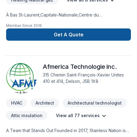
À Bas St-Laurent,Capitale-Nationale,Centre du
Québec,Chaudière-Appalaches,Côte Nord,Eastern
Member Since
2016
Ontario,Estrie,Gaspésie–Îles-de-la-
Madeleine,Lanaudière,Laurentides,Mauricie,Montérégie,Nouvea
Get A Quote
Brunswick,Outaouais,Saguenay-Lac-Saint-Jean, Termic
transforme vos idées en réalisations durables grâce à une
approche unique dans le domaine de Chauffage, Chauffage
à l'huile, Climatisation, Ventilation. Nous croyons en
Afmerica Technologie inc.
l'importance d'une approche personnalisée, adaptée à
chaque client, pour garantir des résultats au-delà de vos
315 Chemin Saint-François-Xavier Unites
attentes. Nous sommes impatients de collaborer avec vous
410 et 414, Delson, J5B 1X8
pour concrétiser votre projet.
HVAC
Architect
Architectural technologist
Attic insulation
View all 77 services
A Team that Stands Out Founded in 2017, Stainless Nation is
composed of specialists with over 15 years of combined