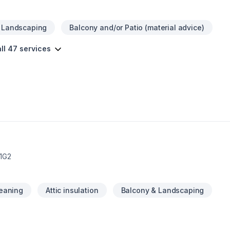
 Landscaping
Balcony and/or Patio (material advice)
ll 47 services
1G2
leaning
Attic insulation
Balcony & Landscaping