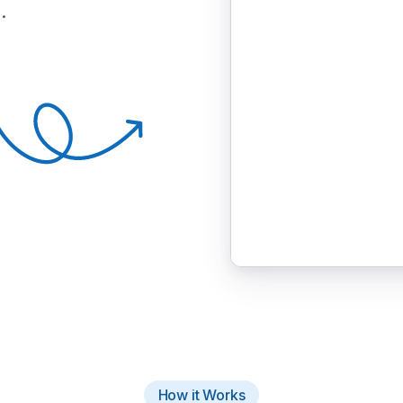
.
How it Works