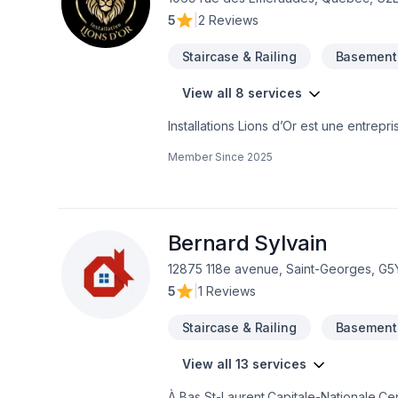
5
|
2 Reviews
Staircase & Railing
Basement 
View all 8 services
Installations Lions d’Or est une entre
de gamme.Fondée en 2025, elle met son 
Member Since
2025
offrons des solutions durables et esthé
effets métalliques modernes ou encore 
surfaces élégantes, résistantes et facil
clients.
Bernard Sylvain
12875 118e avenue, Saint-Georges, G5
5
|
1 Reviews
Staircase & Railing
Basement 
View all 13 services
À Bas St-Laurent,Capitale-Nationale,C