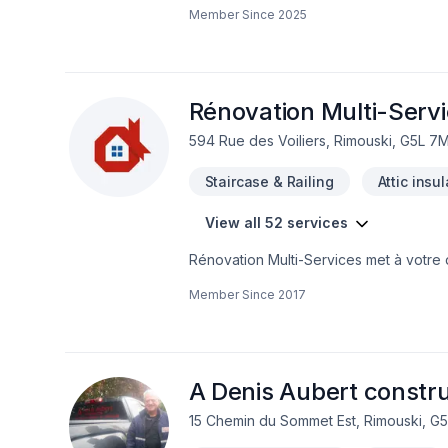
Member Since
2025
Rénovation Multi-Serv
594 Rue des Voiliers, Rimouski, G5L 7
Staircase & Railing
Attic insu
View all 52 services
Rénovation Multi-Services met à votre d
Carrelage, Clôture, Crépis, Cuisine, Dém
Member Since
2017
Isolation, Isolation entre-toît, Isolatio
Portes et fenêtres, Puit de lumière, Re
Tirage de joint pour embellir vos esp
adaptée à chaque client, pour garantir 
votre satisfaction.
A Denis Aubert constr
15 Chemin du Sommet Est, Rimouski, G