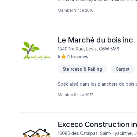
en réalisations durables grâce à une a
Member Since
2016
Margelle, Meubles, Plancher, Portes et 
l'efficacité pour bâtir des relations d
nous dès maintenant.
Le Marché du bois inc.
1840 1re Rue, Lévis, G6W 5M6
5
|
1 Reviews
Staircase & Railing
Carpet
Spécialisé dans les planchers de bois p
naturelle et son fini CristaLIN haute du
Member Since
2017
parmi les meilleurs producteurs québéc
Exceco Construction i
16085 des Catalpas, Saint-Hyacinthe,