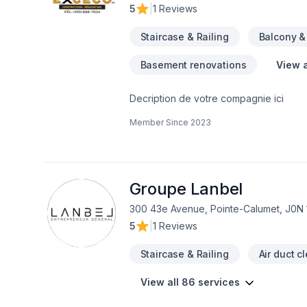
5
|
1 Reviews
Staircase & Railing
Balcony &
Basement renovations
View a
Decription de votre compagnie ici
Member Since
2023
Groupe Lanbel
300 43e Avenue, Pointe-Calumet, J0N 
5
|
1 Reviews
Staircase & Railing
Air duct c
View all 86 services