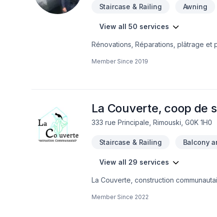
Staircase & Railing
Awning
View all 50 services
Rénovations, Réparations, plâtrage et 
Member Since
2019
La Couverte, coop de so
333 rue Principale, Rimouski, G0K 1H0
Staircase & Railing
Balcony an
View all 29 services
La Couverte, construction communautair
construction. Les travailleurs et les ut
Member Since
2022
personne intéressée par notre mission. 
le patrimoine bâti. Nous travaillons au