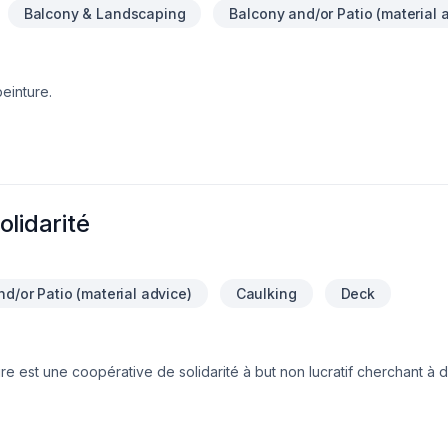
Balcony & Landscaping
Balcony and/or Patio (material 
peinture.
lidarité
d/or Patio (material advice)
Caulking
Deck
e est une coopérative de solidarité à but non lucratif cherchant à d
ilisateurs peuvent tous deux être membres, en plus des fournisseurs e
Nous nous spécialisons dans le travail du bois et des toitures de tôl
ssi avec des matériaux écologiques le plus possible. Nous ne faisons