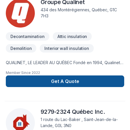
Groupe Qualinet
Garage, Gouttières, Gypse, Insonorisation, Isolation, Isolation
entre-toît, Isolation mur, Isolation sous-sol, Levage de maison,
434 des Montérégiennes, Québec, G1C
Maçonnerie, Margelle, Meubles, Patio, Peinture, Plancher,
7H3
Porte de garage, Portes et fenêtres, Puit de lumière,
Rénovation générale, Revêtement extérieur, Salle de bain,
Solarium, Soudeur, Sous-sol, Tapis, Tirage de joint, To
Decontamination
Attic insulation
Demolition
Interior wall insulation
QUALINET, LE LEADER AU QUÉBEC Fondé en 1994, Qualinet
est aujourd’hui le leader en nettoyage après sinistre. Aucune
Member Since
2022
autre entreprise au Québec n'a autant de techniciens et
d'équipements de pointe pour intervenir sur les sites d'un
Get A Quote
sinistre, peu importe son ampleur.
9279-2324 Québec Inc.
1 route du Lac-Baker , Saint-Jean-de-la-
Lande, G0L 3N0