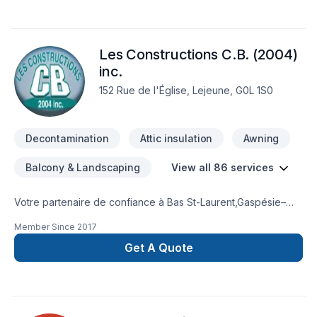
générale et de déneigement commercial. Nous offrons la
ventes et livraison de tous les graviers et agrégats.
Les Constructions C.B. (2004)
inc.
152 Rue de l'Église, Lejeune, G0L 1S0
Decontamination
Attic insulation
Awning
Balcony & Landscaping
View all 86 services
Votre partenaire de confiance à Bas St-Laurent,Gaspésie–
Îles-de-la-Madeleine : Les Constructions C.B. (2004) inc.,
Member Since
2017
spécialiste de Adaptation dom., Agrandissement, Après-
sinistre, Armoires, Balcon, Balcon de bois, Béton,
Get A Quote
Calfeutrage, Carrelage, Charpentier, Clôture, Coffrage,
Commercial, Crépis, Cuisine, Décontamination, Démolition,
Drain français, Escalier et rampe, Excavation, Fissures,
Fondation, Fondations, Fosse septique, Foyer et poêle,