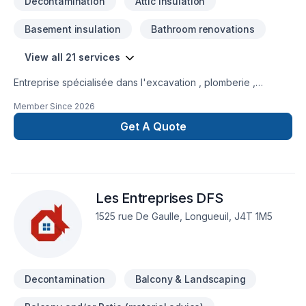
Decontamination
Attic insulation
Basement insulation
Bathroom renovations
View all 21 services
Entreprise spécialisée dans l'excavation , plomberie ,
chauffage-climatisation, isolation d'entre-toit , démolition ,
Member Since
2026
après-sinistre
Get A Quote
Les Entreprises DFS
1525 rue De Gaulle, Longueuil, J4T 1M5
Decontamination
Balcony & Landscaping