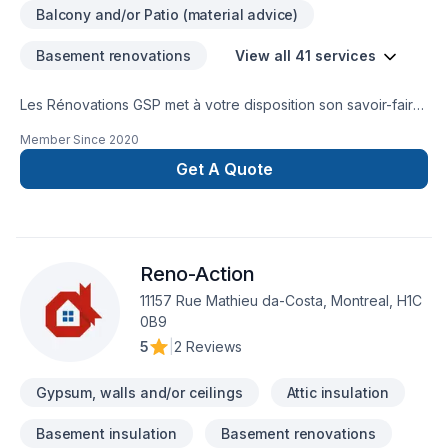
Balcony and/or Patio (material advice)
Basement renovations
View all 41 services
Les Rénovations GSP met à votre disposition son savoir-faire
en Adaptation dom., Après-sinistre, Balcon de bois, Béton,
Member Since
2020
Carrelage, Cuisine, Démolition, Garage, Gypse, Peinture,
Peinture extérieur, Plancher, Rénovation générale,
Get A Quote
Revêtement extérieur, Salle de bain, Sous-sol, Tirage de
joint, Toiture pour embellir vos espaces à Bas St-Laurent.
Notre équipe expérimentée vous accompagne à chaque
étape, avec des conseils sur mesure et un service clé en
Reno-Action
main irréprochable. Transformons ensemble vos idées en
réalité. Contactez-nous dès maintenant.
11157 Rue Mathieu da-Costa, Montreal, H1C
0B9
5
|
2 Reviews
Gypsum, walls and/or ceilings
Attic insulation
Basement insulation
Basement renovations