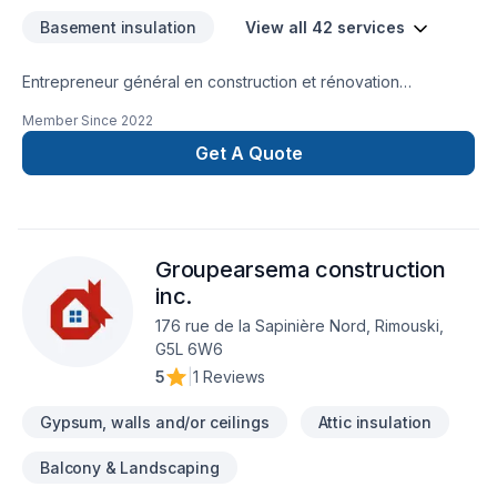
Basement insulation
View all 42 services
Entrepreneur général en construction et rénovation
résidentielle et commerciale à RimouskiConstruction et
Member Since
2022
rénovation de tout genre. Agrandissement, revêtement
extérieur, construction neuve, revêtement extérieur, toiture,
Get A Quote
garage, patio et pergola, et bien plus encore.
Groupearsema construction
inc.
176 rue de la Sapinière Nord, Rimouski,
G5L 6W6
5
|
1 Reviews
Gypsum, walls and/or ceilings
Attic insulation
Balcony & Landscaping