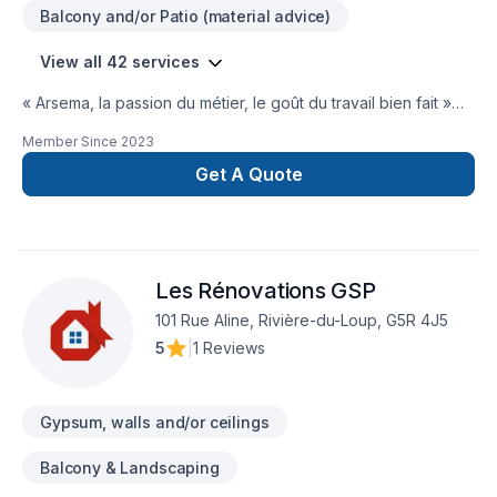
Balcony and/or Patio (material advice)
View all 42 services
« Arsema, la passion du métier, le goût du travail bien fait »
Arsema est une entreprise de travaux
Member Since
2023
résidentiels,commercial, industrelle qui vous accompagne
dans tous vos projets de rénovation. Que vous ayez besoin
Get A Quote
de nous pour réparer une fissure, finition de solage
esthétique du béton , peindre une pièce , Arsema vous offre
un service rapide, professionnel et personnalisé. La
philosophie d'entreprise d'Arsema: La simplicité, l'écoute de
Les Rénovations GSP
vos besoins et la qualité des travaux Arsema intervient dans
les régions du Bas-Saint-Laurent et les environs, en
101 Rue Aline, Rivière-du-Loup, G5R 4J5
respectant votre budget et vos délais. Faites confiance à
5
|
1 Reviews
Arsema, le spécialiste des travaux !
Gypsum, walls and/or ceilings
Balcony & Landscaping