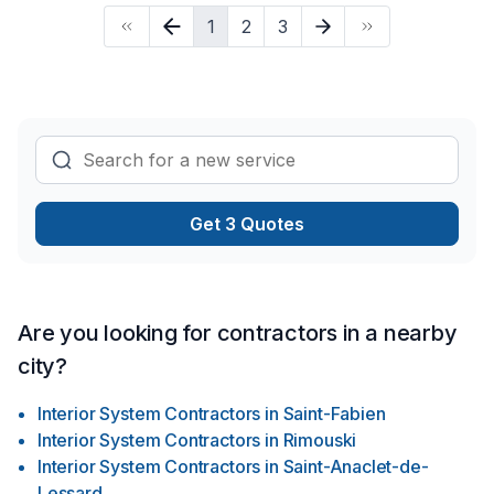
lumière, Revêtement extérieur, Salle de bain, Soudeur, Sous-
1
2
3
sol, Tapis, Teinture de plancher, Tirage de joint pour embellir
vos espaces à Bas St-Laurent. Nous croyons en l'importance
d'une approche personnalisée, adaptée à chaque client,
pour garantir des résultats au-delà de vos attentes. Confiez
votre projet à une équipe qui a à cœur votre satisfaction.
Get 3 Quotes
Are you looking for contractors in a nearby
city?
Interior System Contractors
in
Saint-Fabien
Interior System Contractors
in
Rimouski
Interior System Contractors
in
Saint-Anaclet-de-
Lessard