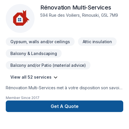
respect des exigences réglementaires.Cette approche
Rénovation Multi-Services
permet d’offrir un service personnalisé, une communication
claire et une exécution efficace, tout en limitant les risques
594 Rue des Voiliers, Rimouski, G5L 7M9
pour le client.
Gypsum, walls and/or ceilings
Attic insulation
Balcony & Landscaping
Balcony and/or Patio (material advice)
View all 52 services
Rénovation Multi-Services met à votre disposition son savoir-
faire en Armoires, Balcon, Balcon de bois, Béton,
Member Since
2017
Calfeutrage, Carrelage, Clôture, Crépis, Cuisine, Démolition,
Escalier et rampe, Fissures, Foyer et poêle, Gouttières,
Get A Quote
Gypse, Insonorisation, Isolation, Isolation entre-toît, Isolation
mur, Isolation sous-sol, Margelle, Meubles, Patio, Peinture,
Plancher, Porte de garage, Portes et fenêtres, Puit de