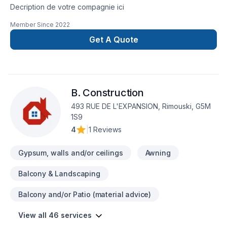
Decription de votre compagnie ici
Member Since
2022
Get A Quote
B. Construction
493 RUE DE L'EXPANSION, Rimouski, G5M
1S9
4
|
1 Reviews
Gypsum, walls and/or ceilings
Awning
Balcony & Landscaping
Balcony and/or Patio (material advice)
View all 46 services