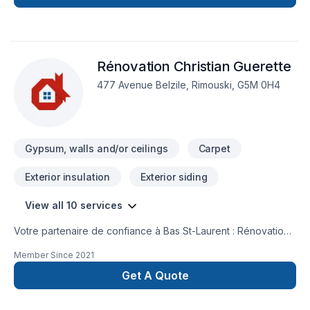
ingénieur.
Rénovation Christian Guerette
477 Avenue Belzile, Rimouski, G5M 0H4
Gypsum, walls and/or ceilings
Carpet
Exterior insulation
Exterior siding
View all 10 services
Votre partenaire de confiance à Bas St-Laurent : Rénovation
Christian Guerette, spécialiste de Carrelage, Gypse,
Member Since
2021
Maçonnerie, Peinture, Plancher, Revêtement extérieur, Tapis,
prêt à concrétiser vos projets les plus ambitieux. Nous
Get A Quote
croyons en l'importance d'une approche personnalisée,
adaptée à chaque client, pour garantir des résultats au-delà