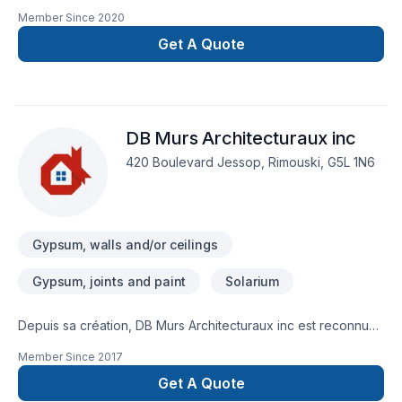
Member Since
2020
Get A Quote
DB Murs Architecturaux inc
420 Boulevard Jessop, Rimouski, G5L 1N6
Gypsum, walls and/or ceilings
Gypsum, joints and paint
Solarium
Depuis sa création, DB Murs Architecturaux inc est reconnu
pour son expertise en Gypse, Solarium. Nous desservons
Member Since
2017
Bas St-Laurent,Gaspésie–Îles-de-la-Madeleine avec passion
et professionnalisme. Grâce à notre approche centrée sur le
Get A Quote
client, nous proposons des solutions adaptées à vos besoins