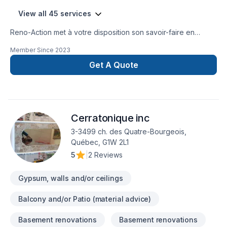
View all 45 services
Reno-Action met à votre disposition son savoir-faire en
Carrelage, Cuisine, Entretien ménager, Gypse, Peinture,
Member Since
2023
Peinture extérieur, Plancher, Salle de bain, Sous-sol, Teinture
de plancher, Tirage de joint pour embellir vos espaces à
Get A Quote
Lanaudière,Laval,Montréal. Grâce à notre approche centrée
sur le client, nous proposons des solutions adaptées à vos
besoins spécifiques et à votre budget. Nous sommes
impatients de collaborer avec vous pour concrétiser votre
Cerratonique inc
projet. Notre engagement est simple : offrir un service
d'exception, centré sur vos besoins et vos aspirations.
3-3499 ch. des Quatre-Bourgeois,
Québec, G1W 2L1
5
|
2 Reviews
Gypsum, walls and/or ceilings
Balcony and/or Patio (material advice)
Basement renovations
Basement renovations