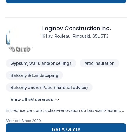
Loginov Construction inc.
161 av. Rouleau, Rimouski, G5L 5T3
Gypsum, walls and/or ceilings
Attic insulation
Balcony & Landscaping
Balcony and/or Patio (material advice)
View all 56 services
Entreprise de construction-rénovation du bas-saint-laurent.
Expertie dans la rénovation d'immeubles à revenus
Member Since
2020
(résidentiels et commerciaux) pour maximiser les revenus.
Possibilité de notes de calculs et de plans signés par un
Get A Quote