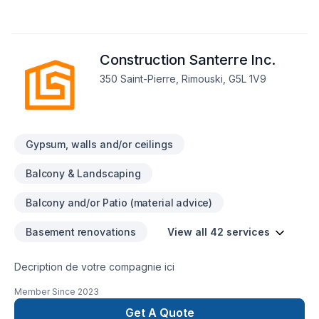
spécifiques et à votre budget. Transformons ensemble vos
idées en réalité. Contactez-nous dès maintenant. Notre
engagement est simple : offrir un service d'exception, centré
Construction Santerre Inc.
sur vos besoins et vos aspirations.
350 Saint-Pierre, Rimouski, G5L 1V9
Gypsum, walls and/or ceilings
Balcony & Landscaping
Balcony and/or Patio (material advice)
Basement renovations
View all 42 services
Decription de votre compagnie ici
Member Since
2023
Get A Quote