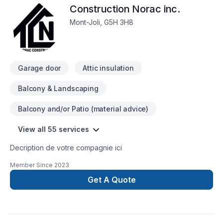
Construction Norac inc.
Soudeur, Sous-sol, Tapis, Teinture de plancher, Tirage de
joint, Toiture est l'occasion de démontrer notre engagement
Mont-Joli, G5H 3H8
envers la qualité et la satisfaction client à Bas St-
Laurent,Gaspésie–Îles-de-la-Madeleine. Nous croyons en
l'importance d'une approche personnalisée, adaptée à
chaque client, pour garantir des résultats au-delà de vos
Garage door
Attic insulation
attentes. P
Balcony & Landscaping
Balcony and/or Patio (material advice)
View all 55 services
Decription de votre compagnie ici
Member Since
2023
Get A Quote