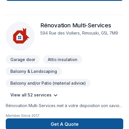
Rénovation Multi-Services
594 Rue des Voiliers, Rimouski, G5L 7M9
Garage door
Attic insulation
Balcony & Landscaping
Balcony and/or Patio (material advice)
View all 52 services
Rénovation Multi-Services met à votre disposition son savoir-
faire en Armoires, Balcon, Balcon de bois, Béton,
Member Since
2017
Calfeutrage, Carrelage, Clôture, Crépis, Cuisine, Démolition,
Escalier et rampe, Fissures, Foyer et poêle, Gouttières,
Get A Quote