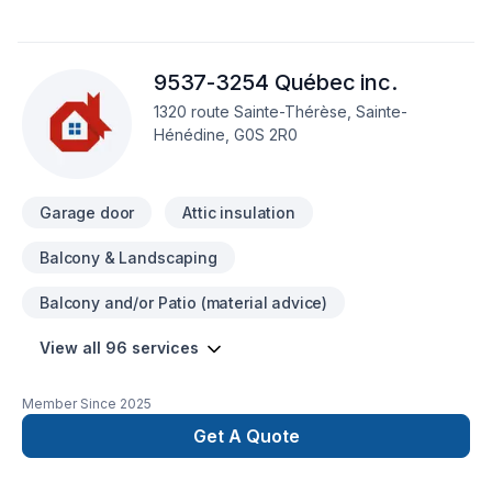
Bas St-Laurent,Capitale-Nationale,Chaudière-Appalaches,
combinant expérience, innovation et rigueur. Notre mission :
concrétiser vos projets tout en respectant vos exigences,
9537-3254 Québec inc.
vos délais et votre vision. Transformons ensemble vos idées
en réalité. Contactez-nous dès maintenant.
1320 route Sainte-Thérèse, Sainte-
Hénédine, G0S 2R0
Garage door
Attic insulation
Balcony & Landscaping
Balcony and/or Patio (material advice)
View all 96 services
Member Since
2025
Get A Quote