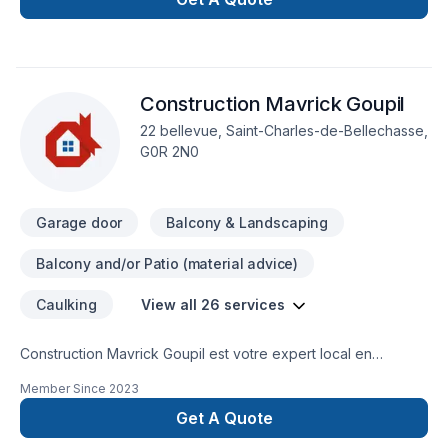
Boutiques, Disponible 7J/7.
Construction Mavrick Goupil
22 bellevue, Saint-Charles-de-Bellechasse,
G0R 2N0
Garage door
Balcony & Landscaping
Balcony and/or Patio (material advice)
Caulking
View all 26 services
Construction Mavrick Goupil est votre expert local en
Agrandissement, Béton, Calfeutrage, Charpentier,
Member Since
2023
Commercial, Excavation, Garage, Gouttières, Porte de
garage, Portes et fenêtres, Rénovation générale,
Get A Quote
Revêtement extérieur, Toiture en acier dans les secteurs de