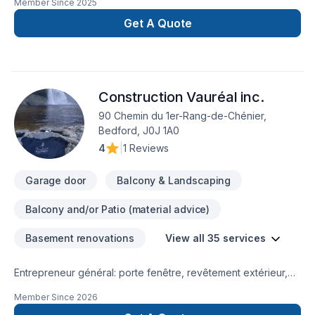
Member Since
2025
Get A Quote
Construction Vauréal inc.
90 Chemin du 1er-Rang-de-Chénier,
Bedford, J0J 1A0
4
|
1 Reviews
Garage door
Balcony & Landscaping
Balcony and/or Patio (material advice)
Basement renovations
View all 35 services
Entrepreneur général: porte fenêtre, revêtement extérieur,
pliage et installation d'aluminium , réparation de fondation,
Member Since
2026
excavation, Béton