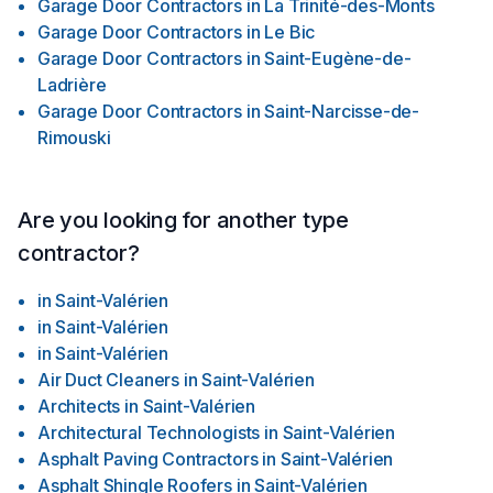
Garage Door Contractors
in
La Trinité-des-Monts
Garage Door Contractors
in
Le Bic
Garage Door Contractors
in
Saint-Eugène-de-
Ladrière
Garage Door Contractors
in
Saint-Narcisse-de-
Rimouski
Are you looking for another type
contractor?
in
Saint-Valérien
in
Saint-Valérien
in
Saint-Valérien
Air Duct Cleaners
in
Saint-Valérien
Architects
in
Saint-Valérien
Architectural Technologists
in
Saint-Valérien
Asphalt Paving Contractors
in
Saint-Valérien
Asphalt Shingle Roofers
in
Saint-Valérien