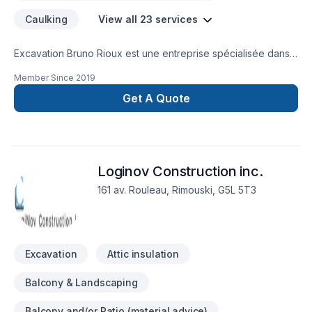
Caulking
View all 23 services
Excavation Bruno Rioux est une entreprise spécialisée dans
les problèmes d'infiltration d'eau et de fissure de fondation.
Member Since
2019
Avec une forte expertise, des produits professionnels et des
équipements a la fine pointe de la technologie nous sommes
Get A Quote
une référence. Nous donnons aussi le service d'excavation
générale et de déneigement commercial. Nous offrons la
ventes et livraison de tous les graviers et agrégats.
Loginov Construction inc.
161 av. Rouleau, Rimouski, G5L 5T3
Excavation
Attic insulation
Balcony & Landscaping
Balcony and/or Patio (material advice)