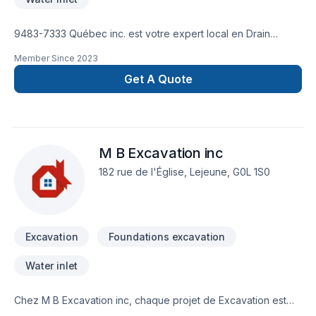
9483-7333 Québec inc. est votre expert local en Drain
français, Excavation dans les secteurs de Bas St-Laurent,
Member Since
2023
combinant expérience, innovation et rigueur. Notre mission :
concrétiser vos projets tout en respectant vos exigences,
Get A Quote
vos délais et votre vision. Nous sommes impatients de
collaborer avec vous pour concrétiser votre projet. Notre
engagement est simple : offrir un service d'exception, centré
sur vos besoins et vos aspirations.
M B Excavation inc
182 rue de l'Église, Lejeune, G0L 1S0
Excavation
Foundations excavation
Water inlet
Chez M B Excavation inc, chaque projet de Excavation est
l'occasion de démontrer notre engagement envers la qualité