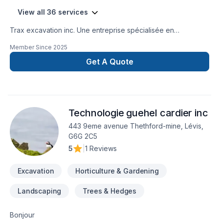
View all 36 services
Trax excavation inc. Une entreprise spécialisée en
excavation , terrassement, paysagement, murs de
Member Since
2025
soutènement, pavés unis, travaux de béton, drain français,
imperméabilisation de fondations et aussi, ventes de produits
Get A Quote
tels que pavés, dalles, agrégats et plus. Service rapide et
garantie !
Technologie guehel cardier inc
443 9eme avenue Thethford-mine, Lévis,
G6G 2C5
5
|
1 Reviews
Excavation
Horticulture & Gardening
Landscaping
Trees & Hedges
Bonjour