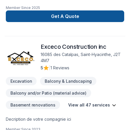
Member Since
2025
Get A Quote
Exceco Construction inc
16085 des Catalpas, Saint-Hyacinthe, J2T
4M7
5
|
1 Reviews
Excavation
Balcony & Landscaping
Balcony and/or Patio (material advice)
Basement renovations
View all 47 services
Decription de votre compagnie ici
Member Since
2023