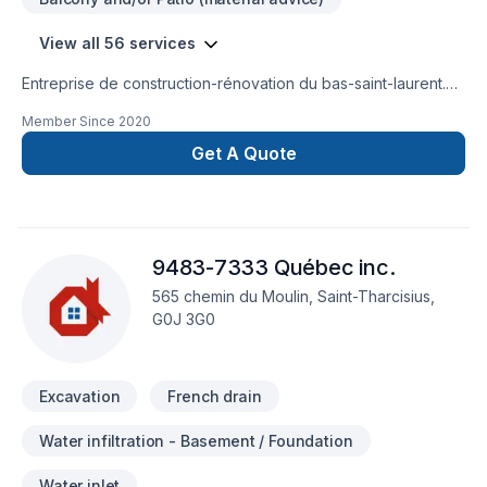
View all 56 services
Entreprise de construction-rénovation du bas-saint-laurent.
Expertie dans la rénovation d'immeubles à revenus
Member Since
2020
(résidentiels et commerciaux) pour maximiser les revenus.
Possibilité de notes de calculs et de plans signés par un
Get A Quote
ingénieur.
9483-7333 Québec inc.
565 chemin du Moulin, Saint-Tharcisius,
G0J 3G0
Excavation
French drain
Water infiltration - Basement / Foundation
Water inlet