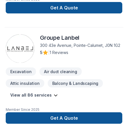
Get A Quote
Groupe Lanbel
300 43e Avenue, Pointe-Calumet, J0N 1G2
5
|
1 Reviews
Excavation
Air duct cleaning
Attic insulation
Balcony & Landscaping
View all 86 services
Member Since
2025
Get A Quote