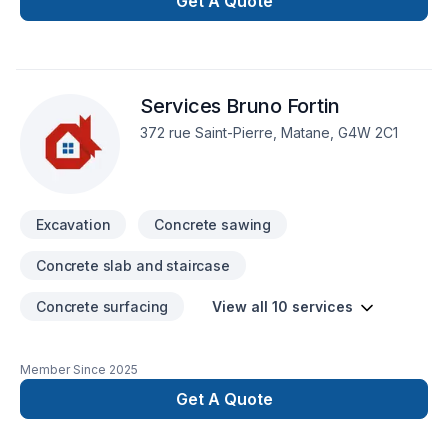
Get A Quote
avec passion et professionnalisme. Nous privilégions la
transparence, l'écoute et l'efficacité pour bâtir des relations
de confiance avec nos clients. Confiez votre projet à une
équipe qui a à cœur votre satisfaction. Notre engagement est
Services Bruno Fortin
simple : offrir un service d'exception, centré sur vos besoins
et vos aspirations.
372 rue Saint-Pierre, Matane, G4W 2C1
Excavation
Concrete sawing
Concrete slab and staircase
Concrete surfacing
View all 10 services
Member Since
2025
Get A Quote