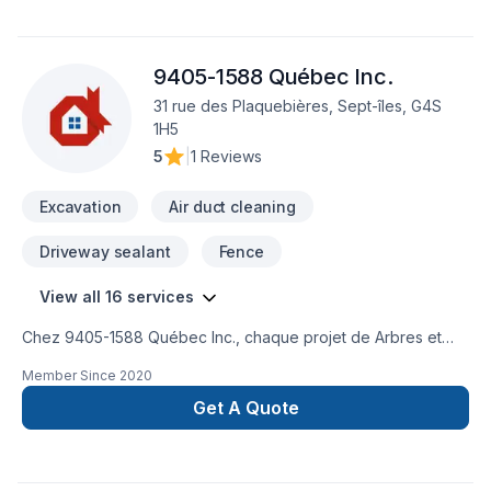
9405-1588 Québec Inc.
31 rue des Plaquebières, Sept-îles, G4S
1H5
5
|
1 Reviews
Excavation
Air duct cleaning
Driveway sealant
Fence
View all 16 services
Chez 9405-1588 Québec Inc., chaque projet de Arbres et
haies, Béton, Clôture, Conduits d'aération, Excavation,
Member Since
2020
Horticulture, Irrigation, Muret, Pavé uni, Paysagement, Tourbe
est l'occasion de démontrer notre engagement envers la
Get A Quote
qualité et la satisfaction client à Abitibi-Témiscamingue,Bas
St-Laurent,Capitale-Nationale,Centre du Québec,Chaudière-
Appalaches,Côte Nord,Estrie,Gaspésie–Îles-de-la-