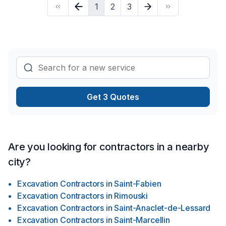
1
2
3
Notre engagement est simple : offrir un service d'exception,
centré sur vos besoins et vos aspirations.
Get 3 Quotes
Are you looking for contractors in a nearby
city?
Excavation Contractors
in
Saint-Fabien
Excavation Contractors
in
Rimouski
Excavation Contractors
in
Saint-Anaclet-de-Lessard
Excavation Contractors
in
Saint-Marcellin