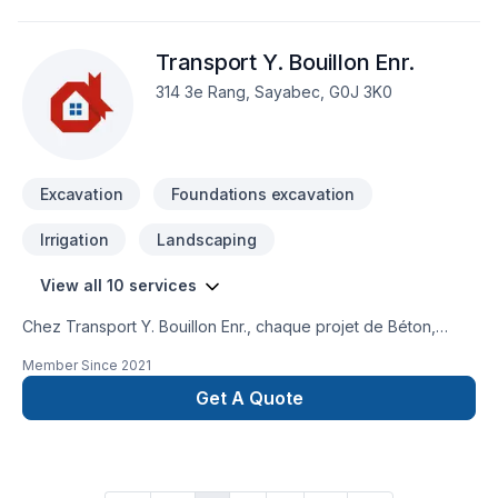
Transport Y. Bouillon Enr.
314 3e Rang, Sayabec, G0J 3K0
Excavation
Foundations excavation
Irrigation
Landscaping
View all 10 services
Chez Transport Y. Bouillon Enr., chaque projet de Béton,
Excavation, Fosse septique, Irrigation, Muret, Paysagement,
Member Since
2021
Transport est l'occasion de démontrer notre engagement
envers la qualité et la satisfaction client à Bas St-
Get A Quote
Laurent,Gaspésie–Îles-de-la-Madeleine. Notre mission :
concrétiser vos projets tout en respectant vos exigences,
vos délais et votre vision. Demandez votre soumission
personnalisée et démarrez votre projet en toute confiance.