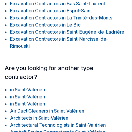
Excavation Contractors
in
Bas Saint-Laurent
Excavation Contractors
in
Esprit-Saint
Excavation Contractors
in
La Trinité-des-Monts
Excavation Contractors
in
Le Bic
Excavation Contractors
in
Saint-Eugène-de-Ladrière
Excavation Contractors
in
Saint-Narcisse-de-
Rimouski
Are you looking for another type
contractor?
in
Saint-Valérien
in
Saint-Valérien
in
Saint-Valérien
Air Duct Cleaners
in
Saint-Valérien
Architects
in
Saint-Valérien
Architectural Technologists
in
Saint-Valérien