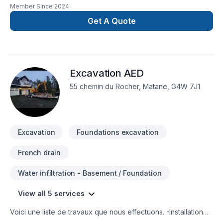
Member Since
2024
et la satisfaction client à Bas St-Laurent. Notre mission :
concrétiser vos projets tout en respectant vos exigences,
Get A Quote
vos délais et votre vision. Confiez votre projet à une équipe
qui a à cœur votre satisfaction. Notre engagement est simple
: offrir un service d'exception, centré sur vos besoins et vos
aspirations.
Excavation AED
55 chemin du Rocher, Matane, G4W 7J1
Excavation
Foundations excavation
French drain
Water infiltration - Basement / Foundation
View all 5 services
Voici une liste de travaux que nous effectuons. -Installation
d'interbloc, de terrasses en dalles et de bordures de beton.