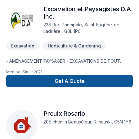
Madeleine,Lanaudière,Laurentides,Laval,Mauricie,Montérégie,M
Excavation et Paysagistes D.A
Lac-Saint-Jean. Nous privilégions la transparence, l'écoute et
l'efficacité pour bâtir des relations de confiance avec nos
Inc.
clients. Nous sommes impatients de collaborer avec vous
238 Rue Principale, Saint-Eugène-de-
pour concrétiser votre projet.
Ladrière , G0L 1P0
Excavation
Horticulture & Gardening
- AMÉNAGEMENT PAYSAGER - EXCAVATIONS DE TOUT
GENRE - TAILLE DE HAIES, D'ARBRES & ARBUSTES -
Member Since
2021
PLANTATIONS DE HAIES - ET PLUS ..
Get A Quote
Proulx Rosario
205 chemin Beauséjour, Rimouski, G5N 1Y6