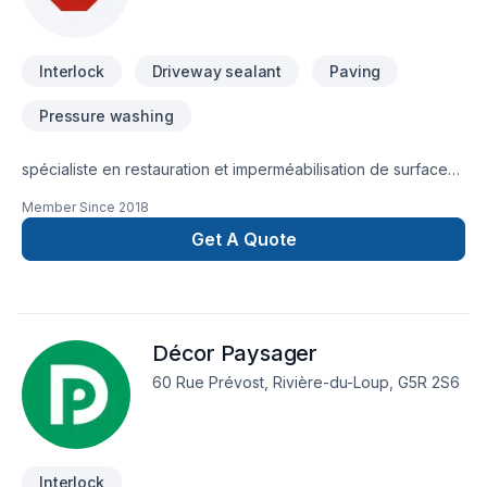
Interlock
Driveway sealant
Paving
Pressure washing
spécialiste en restauration et imperméabilisation de surfaces
asphalte et surface de ciment de tous genres
Member Since
2018
,solage,planché,balcon, pavé unis ,Quartz,
Get A Quote
Décor Paysager
60 Rue Prévost, Rivière-du-Loup, G5R 2S6
Interlock