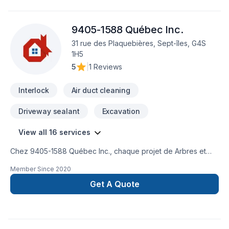
9405-1588 Québec Inc.
31 rue des Plaquebières, Sept-îles, G4S
1H5
5
|
1 Reviews
Interlock
Air duct cleaning
Driveway sealant
Excavation
View all 16 services
Chez 9405-1588 Québec Inc., chaque projet de Arbres et
haies, Béton, Clôture, Conduits d'aération, Excavation,
Member Since
2020
Horticulture, Irrigation, Muret, Pavé uni, Paysagement, Tourbe
est l'occasion de démontrer notre engagement envers la
Get A Quote
qualité et la satisfaction client à Abitibi-Témiscamingue,Bas
St-Laurent,Capitale-Nationale,Centre du Québec,Chaudière-
Appalaches,Côte Nord,Estrie,Gaspésie–Îles-de-la-
Madeleine,Lanaudière,Laurentides,Laval,Mauricie,Montérégie,M