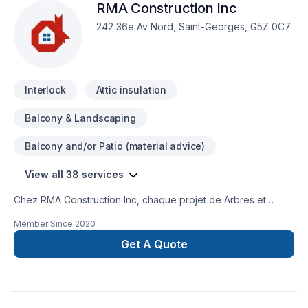
RMA Construction Inc
242 36e Av Nord, Saint-Georges, G5Z 0C7
Interlock
Attic insulation
Balcony & Landscaping
Balcony and/or Patio (material advice)
View all 38 services
Chez RMA Construction Inc, chaque projet de Arbres et
haies, Armoires, Balcon de bois, Cuisine, Émondage,
Member Since
2020
Excavation, Gouttières, Gypse, Isolation, Isolation entre-toît,
Isolation mur, Muret, Patio, Pavé uni, Paysagement, Peinture,
Get A Quote
Peinture extérieur, Plancher, Portes et fenêtres, Revêtement
extérieur, Salle de bain, Sous-sol, Toit plat, Toiture, Toiture
en acier, Tourbe est l'occasion de démontrer notre
engagement envers la qualité et la satisfaction client à Bas