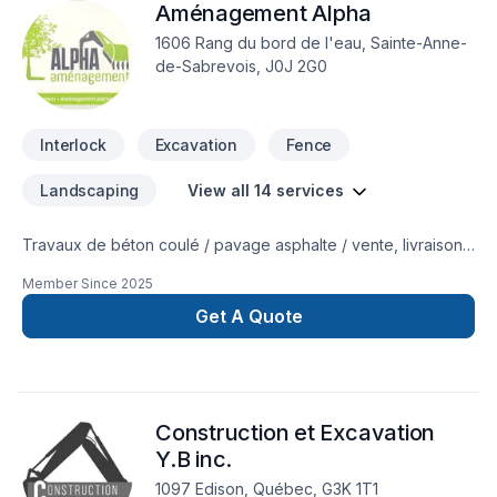
Aménagement Alpha
St-Laurent,Capitale-Nationale,Chaudière-Appalaches,Côte
Nord,Estrie,Gaspésie–Îles-de-la-Madeleine,Île-du-Prince-
1606 Rang du bord de l'eau, Sainte-Anne-
Édouard,Nouveau Brunswick,Nouvelle Écosse. Grâce à notre
de-Sabrevois, J0J 2G0
approche centrée sur le client, nous proposons des solutions
adaptées à vos besoins spécifiques et à votre budget.
Confiez votre projet à une équipe qui a à cœur
Interlock
Excavation
Fence
Landscaping
View all 14 services
Travaux de béton coulé / pavage asphalte / vente, livraison
et installation de gazon en plaque / plantation / pavé uni /
Member Since
2025
excavation / transport de vrac / drain francais / nivellement /
enrochement / émondage / dessouchage
Get A Quote
Construction et Excavation
Y.B inc.
1097 Edison, Québec, G3K 1T1