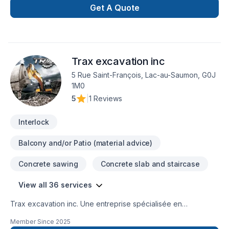
service de l'industrie. Une entreprise familiale dynamique et
Get A Quote
passionnée depuis 1962. Succursales : Sainte-Julie, Mercier,
Les Coteaux, Dorval, Terrebonne, Lacolle, Trois-Rivières et
Victoriaville! groupericher.com/contactez-nous/
Trax excavation inc
5 Rue Saint-François, Lac-au-Saumon, G0J
1M0
5
|
1 Reviews
Interlock
Balcony and/or Patio (material advice)
Concrete sawing
Concrete slab and staircase
View all 36 services
Trax excavation inc. Une entreprise spécialisée en
excavation , terrassement, paysagement, murs de
Member Since
2025
soutènement, pavés unis, travaux de béton, drain français,