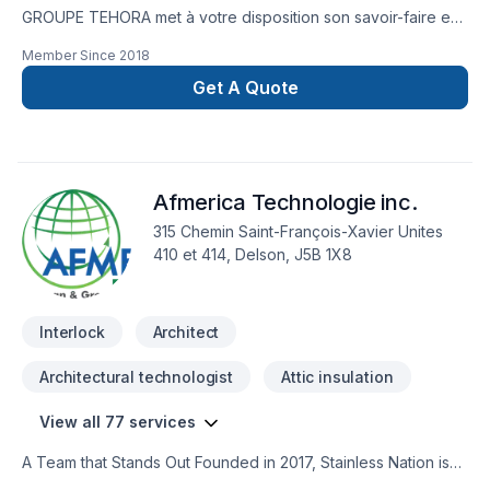
GROUPE TEHORA met à votre disposition son savoir-faire en
Aménagement paysager, Arbres et haies, Béton, Excavation,
Member Since
2018
Horticulture, Ingénieur, Irrigation, Muret, Pavage, Pavé uni,
Paysagement, Piscine pour embellir vos espaces à Abitibi-
Get A Quote
Témiscamingue,Bas St-Laurent,Capitale-Nationale,Centre du
Québec,Chaudière-Appalaches,Côte Nord,Eastern
Ontario,Estrie,Gaspésie–Îles-de-la-
Madeleine,Lanaudière,Laurentides,Laval,Mauricie,Montérégie,M
Afmerica Technologie inc.
Lac-Saint-Jean. Grâce à notre approche centrée sur le client,
nous proposons des solutions adaptées à vos besoins
315 Chemin Saint-François-Xavier Unites
spécifiques et à votre budget. Nous sommes impatients de
410 et 414, Delson, J5B 1X8
collaborer avec vous pour concrétiser votre projet.
Interlock
Architect
Architectural technologist
Attic insulation
View all 77 services
A Team that Stands Out Founded in 2017, Stainless Nation is
composed of specialists with over 15 years of combined