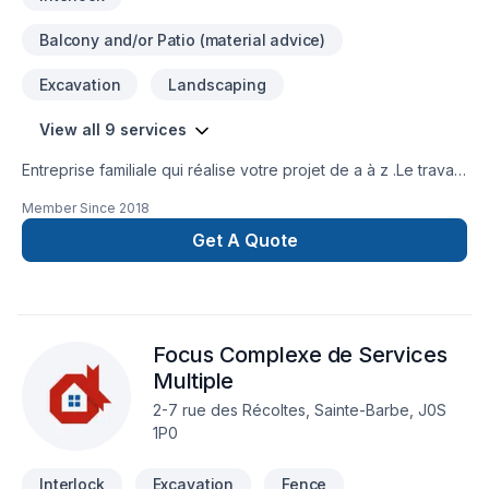
Balcony and/or Patio (material advice)
Excavation
Landscaping
View all 9 services
Entreprise familiale qui réalise votre projet de a à z .Le travail
bien fait est notre raison d'être ! Nous oeuvrons dans le
Member Since
2018
domaine de l'aménagement paysager depuis plus de 15 ans
.
Get A Quote
Focus Complexe de Services
Multiple
2-7 rue des Récoltes, Sainte-Barbe, J0S
1P0
Interlock
Excavation
Fence