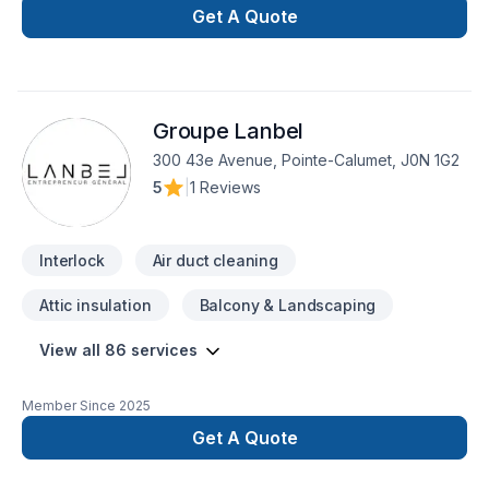
imperméabilisation de fondations et aussi, ventes de produits
Get A Quote
tels que pavés, dalles, agrégats et plus. Service rapide et
garantie !
Groupe Lanbel
300 43e Avenue, Pointe-Calumet, J0N 1G2
5
|
1 Reviews
Interlock
Air duct cleaning
Attic insulation
Balcony & Landscaping
View all 86 services
Member Since
2025
Get A Quote