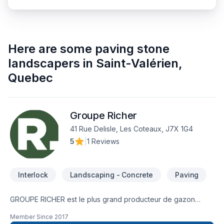
Here are some
paving stone
landscapers
in
Saint-Valérien
,
Quebec
Groupe Richer
41 Rue Delisle, Les Coteaux, J7X 1G4
5
|
1 Reviews
Interlock
Landscaping - Concrete
Paving
GROUPE RICHER est le plus grand producteur de gazon
cultivé du Québec et offre également une vaste gamme de
Member Since
2017
produits d'aménagement paysager, combiné au meilleur