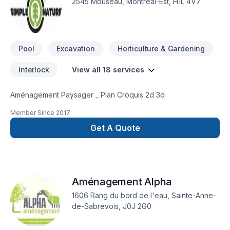
2545 Mouseau, Montréal-Est, H1L 4V7
spécifiques et à votre budget. Nous sommes impatients de
collaborer avec vous pour concrétiser votre projet.
Pool
Excavation
Horticulture & Gardening
Interlock
View all 18 services
Aménagement Paysager _ Plan Croquis 2d 3d
Member Since
2017
Get A Quote
Aménagement Alpha
1606 Rang du bord de l'eau, Sainte-Anne-
de-Sabrevois, J0J 2G0