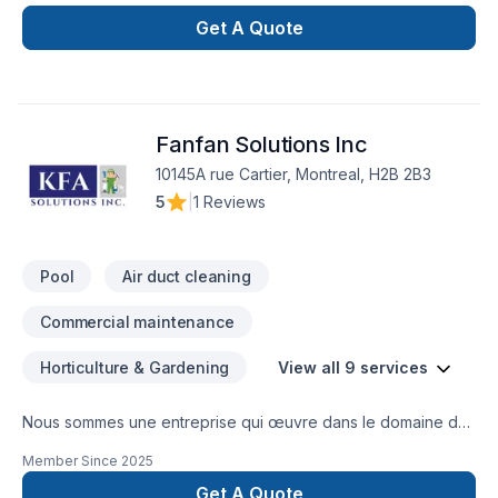
soutènement, pavés unis, travaux de béton, drain français,
imperméabilisation de fondations et aussi, ventes de produits
Get A Quote
tels que pavés, dalles, agrégats et plus. Service rapide et
garantie !
Fanfan Solutions Inc
10145A rue Cartier, Montreal, H2B 2B3
5
|
1 Reviews
Pool
Air duct cleaning
Commercial maintenance
Horticulture & Gardening
View all 9 services
Nous sommes une entreprise qui œuvre dans le domaine de
l’entretien général d’immeuble; notamment l’entretien
Member Since
2025
ménager, les réparations mineures , le décapage et le
récurage, le relustrage, le polissage et le cirage des
Get A Quote