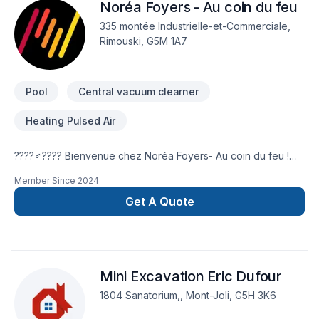
Noréa Foyers - Au coin du feu
335 montée Industrielle-et-Commerciale,
Rimouski, G5M 1A7
Pool
Central vacuum clearner
Heating Pulsed Air
????‍♂️???? Bienvenue chez Noréa Foyers- Au coin du feu !
De nos piscines aux systèmes de chauffages intérieurs, nous
Member Since
2024
avons tout ce dont vous avez besoin pour créer un chez-
vous confortable et accueillant pour toute la famille.
Get A Quote
Transformez votre foyer en un lieu de rassemblement familial
avec nos produits de qualité. Rejoignez-nous pour une
expérience de magasinage unique et familiale !
Mini Excavation Eric Dufour
1804 Sanatorium,, Mont-Joli, G5H 3K6