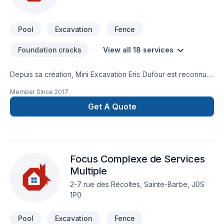
Pool
Excavation
Fence
Foundation cracks
View all 18 services
Depuis sa création, Mini Excavation Eric Dufour est reconnu
pour son expertise en Arbres et haies, Béton, Clôture,
Member Since
2017
Excavation, Fissures, Fosse septique, Horticulture, Irrigation,
Muret, Pavage, Pavé uni, Paysagement, Piscine, Tourbe,
Get A Quote
Transport. Nous desservons Bas St-Laurent,Gaspésie–Îles-
de-la-Madeleine avec passion et professionnalisme. Nous
privilégions la transparence, l'écoute et l'efficacité pour bâtir
des relations de confiance avec nos clients. Nous sommes
Focus Complexe de Services
impatients de collaborer avec vous pour concrétiser votre
projet.
Multiple
2-7 rue des Récoltes, Sainte-Barbe, J0S
1P0
Pool
Excavation
Fence