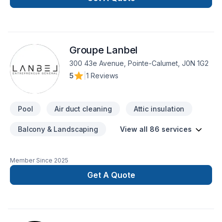
planchers,’ CV
Groupe Lanbel
300 43e Avenue, Pointe-Calumet, J0N 1G2
5
|
1 Reviews
Pool
Air duct cleaning
Attic insulation
Balcony & Landscaping
View all 86 services
Member Since
2025
Get A Quote