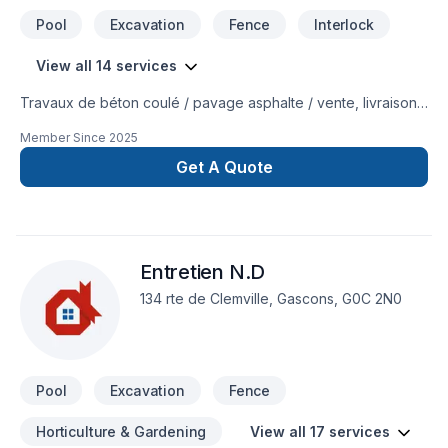
Pool
Excavation
Fence
Interlock
View all 14 services
Travaux de béton coulé / pavage asphalte / vente, livraison
et installation de gazon en plaque / plantation / pavé uni /
Member Since
2025
excavation / transport de vrac / drain francais / nivellement /
enrochement / émondage / dessouchage
Get A Quote
Entretien N.D
134 rte de Clemville, Gascons, G0C 2N0
Pool
Excavation
Fence
Horticulture & Gardening
View all 17 services