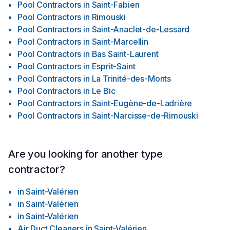
Pool Contractors
in
Saint-Fabien
Pool Contractors
in
Rimouski
Pool Contractors
in
Saint-Anaclet-de-Lessard
Pool Contractors
in
Saint-Marcellin
Pool Contractors
in
Bas Saint-Laurent
Pool Contractors
in
Esprit-Saint
Pool Contractors
in
La Trinité-des-Monts
Pool Contractors
in
Le Bic
Pool Contractors
in
Saint-Eugène-de-Ladrière
Pool Contractors
in
Saint-Narcisse-de-Rimouski
Are you looking for another type
contractor?
in
Saint-Valérien
in
Saint-Valérien
in
Saint-Valérien
Air Duct Cleaners
in
Saint-Valérien