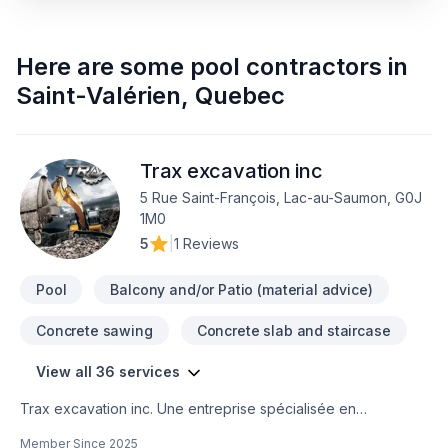
Here are some
pool contractors
in
Saint-Valérien
,
Quebec
Trax excavation inc
5 Rue Saint-François, Lac-au-Saumon, G0J
1M0
5
|
1 Reviews
Pool
Balcony and/or Patio (material advice)
Concrete sawing
Concrete slab and staircase
View all 36 services
Trax excavation inc. Une entreprise spécialisée en
excavation , terrassement, paysagement, murs de
Member Since
2025