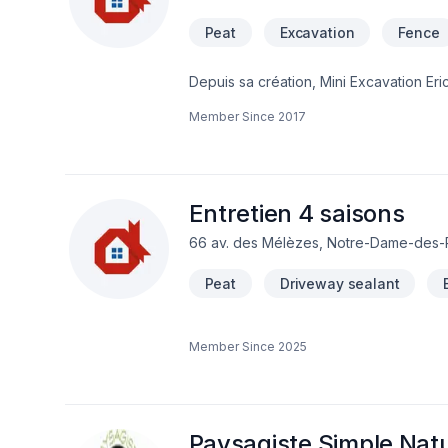
Peat
Excavation
Fence
Depuis sa création, Mini Excavation Eri
Fissures, Fosse septique, Horticulture,
Member Since
2017
desservons Bas St-Laurent,Gaspésie–Île
transparence, l'écoute et l'efficacité 
collaborer avec vous pour concrétiser 
Entretien 4 saisons
66 av. des Mélèzes, Notre-Dame-des-P
Peat
Driveway sealant
Member Since
2025
Paysagiste Simple Nat