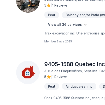
5
|
1 Reviews
Peat
Balcony and/or Patio (ma
View all 36 services
Trax excavation inc. Une entreprise s
unis, travaux de béton, drain français,
Member Since
2025
agrégats et plus. Service rapide et gara
9405-1588 Québec Inc
31 rue des Plaquebières, Sept-îles, G4
5
|
1 Reviews
Peat
Air duct cleaning
D
Chez 9405-1588 Québec Inc., chaque pro
Irrigation, Muret, Pavé uni, Paysageme