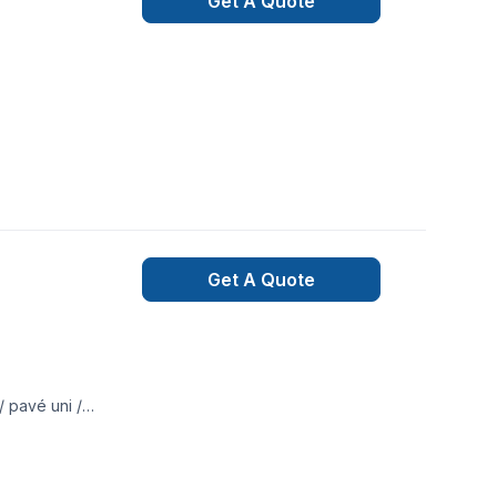
Get A Quote
Get A Quote
/ pavé uni /