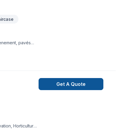
aircase
tènement, pavés
e pavés, dalles,
Get A Quote
tion, Horticulture,
ualité et la