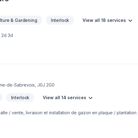
ulture & Gardening
Interlock
View all 18 services
Croquis 2d 3d
nne-de-Sabrevois, J0J 2G0
Interlock
View all 14 services
e / vente, livraison et installation de gazon en plaque / plantation 
 francais / nivellement / enrochement / émondage / dessouchage