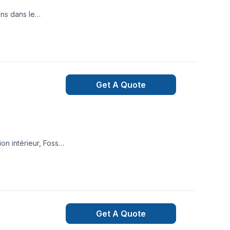
ons dans le
Get A Quote
on intérieur, Fosse
eine. Nous
s. Demandez votre
r un service
Get A Quote