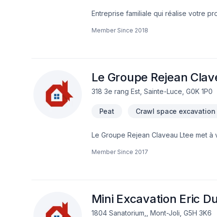
Entreprise familiale qui réalise votre pr
domaine de l'aménagement paysager de
Member Since
2018
Le Groupe Rejean Clav
318 3e rang Est, Sainte-Luce, G0K 1P0
Peat
Crawl space excavation
Le Groupe Rejean Claveau Ltee met à vot
septique, Tourbe, Travaux routiers po
Member Since
2017
privilégions la transparence, l'écoute 
soumission personnalisée et démarrez v
d'exception, centré sur vos besoins et 
Mini Excavation Eric D
1804 Sanatorium,, Mont-Joli, G5H 3K6