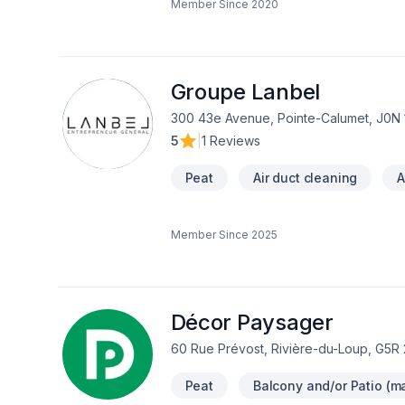
Member Since
2020
satisfaction client à Abitibi-Témisca
Nord,Estrie,Gaspésie–Îles-de-la-Madel
Lac-Saint-Jean. Nous privilégions la tr
clients. Nous sommes impatients de col
Groupe Lanbel
300 43e Avenue, Pointe-Calumet, J0N 
5
|
1 Reviews
Peat
Air duct cleaning
A
Member Since
2025
Décor Paysager
60 Rue Prévost, Rivière-du-Loup, G5R
Peat
Balcony and/or Patio (ma