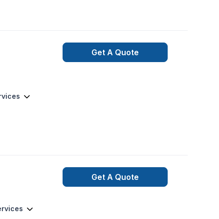
e-Appalaches,Côte
utaouais,Saguenay-
iance avec nos
Get A Quote
rvices
Get A Quote
ervices