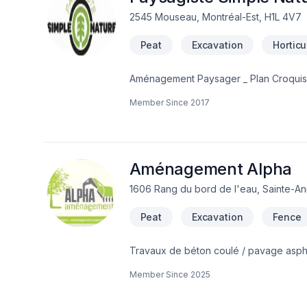
2545 Mouseau, Montréal-Est, H1L 4V7
Peat
Excavation
Hortic
Aménagement Paysager _ Plan 
Member Since
2017
Aménagement Alpha
1606 Rang du bord de l'eau, Sainte-A
Peat
Excavation
Fence
Travaux de béton coulé / pavage asphalt
excavation / transport de vrac / drain
Member Since
2025