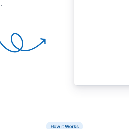
.
How it Works