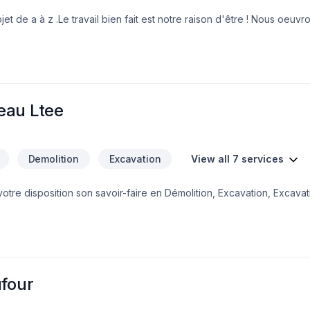
ojet de a à z .Le travail bien fait est notre raison d'être ! Nous oeuvr
puis plus de 15 ans .
eau Ltee
Demolition
Excavation
View all 7 services
re disposition son savoir-faire en Démolition, Excavation, Excavati
ur embellir vos espaces à Bas St-Laurent,Gaspésie–Îles-de-la-Madel
et l'efficacité pour bâtir des relations de confiance avec nos client
otre projet en toute confiance. Notre engagement est simple : offri
vos aspirations.
ufour