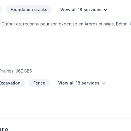
Foundation cracks
View all 18 services
c Dufour est reconnu pour son expertise en Arbres et haies, Béton, 
 Irrigation, Muret, Pavage, Pavé uni, Paysagement, Piscine, Tourbe, 
s-de-la-Madeleine avec passion et professionnalisme. Nous privilé
pour bâtir des relations de confiance avec nos clients. Nous sommes 
votre projet.
rairies, J6E 8B5
Excavation
Fence
View all 18 services
ure