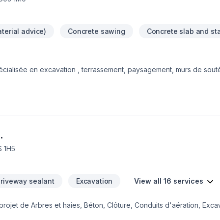
terial advice)
Concrete sawing
Concrete slab and st
pécialisée en excavation , terrassement, paysagement, murs de sou
 imperméabilisation de fondations et aussi, ventes de produits tels qu
ntie !
.
S 1H5
riveway sealant
Excavation
View all 16 services
jet de Arbres et haies, Béton, Clôture, Conduits d'aération, Excava
nt, Tourbe est l'occasion de démontrer notre engagement envers la q