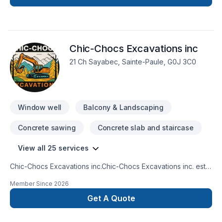
Chic-Chocs Excavations inc
21 Ch Sayabec, Sainte-Paule, G0J 3C0
Window well
Balcony & Landscaping
Concrete sawing
Concrete slab and staircase
View all 25 services
Chic-Chocs Excavations inc.Chic-Chocs Excavations inc. est
une entreprise spécialisée en excavation offrant des
Member Since
2026
services professionnels pour les projets résidentiels,
commerciaux et forestiers. Notre objectif est de réaliser des
Get A Quote
travaux solides, durables et exécutés avec précision, tout en
simplifiant les projets de nos clients grâce à un service clé en