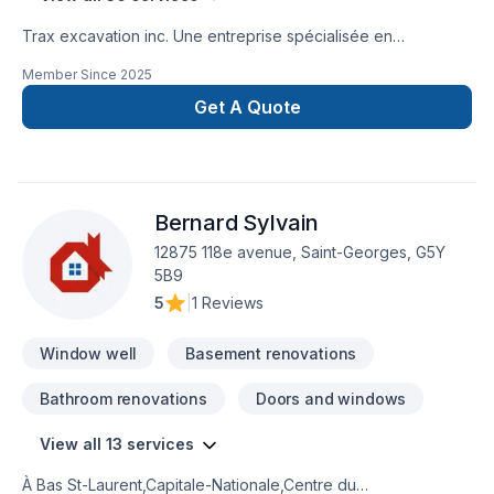
Trax excavation inc. Une entreprise spécialisée en
excavation , terrassement, paysagement, murs de
Member Since
2025
soutènement, pavés unis, travaux de béton, drain français,
imperméabilisation de fondations et aussi, ventes de produits
Get A Quote
tels que pavés, dalles, agrégats et plus. Service rapide et
garantie !
Bernard Sylvain
12875 118e avenue, Saint-Georges, G5Y
5B9
5
|
1 Reviews
Window well
Basement renovations
Bathroom renovations
Doors and windows
View all 13 services
À Bas St-Laurent,Capitale-Nationale,Centre du