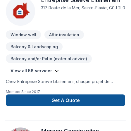
Entreprise Steeve Litalien enr
maintenant.
317 Route de la Mer, Sainte-Flavie, G0J 2L0
Window well
Attic insulation
Balcony & Landscaping
Balcony and/or Patio (material advice)
View all 56 services
Chez Entreprise Steeve Litalien enr, chaque projet de
Armoires, Balcon, Balcon de bois, Béton, Calfeutrage,
Member Since
2017
Carrelage, Clôture, Crépis, Cuisine, Démolition, Escalier et
rampe, Fissures, Foyer et poêle, Gouttières, Gypse,
Get A Quote
Insonorisation, Isolation, Isolation entre-toît, Isolation mur,
Isolation sous-sol, Margelle, Meubles, Patio, Peinture,
Plancher, Porte de garage, Portes et fenêtres, Puit de
lumière, Revêtement extérieur, Salle de bain, Solarium,
Soudeur, Sous-sol, Tapis, Teinture de plancher, Tirage de