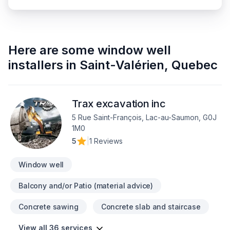
Here are some
window well
installers
in
Saint-Valérien
,
Quebec
Trax excavation inc
5 Rue Saint-François, Lac-au-Saumon, G0J
1M0
5
|
1 Reviews
Window well
Balcony and/or Patio (material advice)
Concrete sawing
Concrete slab and staircase
View all 36 services