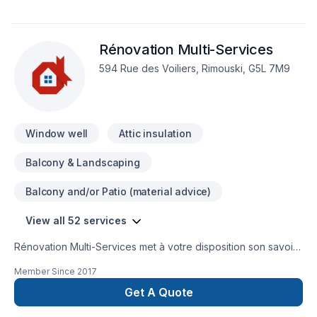
Rénovation Multi-Services
594 Rue des Voiliers, Rimouski, G5L 7M9
Window well
Attic insulation
Balcony & Landscaping
Balcony and/or Patio (material advice)
View all 52 services
Rénovation Multi-Services met à votre disposition son savoir-
faire en Armoires, Balcon, Balcon de bois, Béton,
Member Since
2017
Calfeutrage, Carrelage, Clôture, Crépis, Cuisine, Démolition,
Escalier et rampe, Fissures, Foyer et poêle, Gouttières,
Get A Quote
Gypse, Insonorisation, Isolation, Isolation entre-toît, Isolation