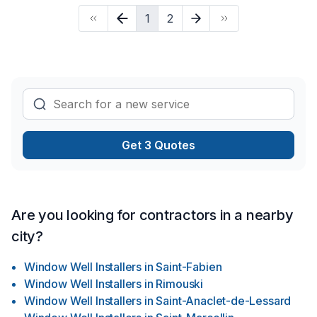
transparence, l'écoute et l'efficacité pour bâtir des relations
1
2
de confiance avec nos clients. Parlons de votre projet
aujourd'hui et voyons comment nous pouvons vous aider.
Get 3 Quotes
Are you looking for contractors in a nearby
city?
Window Well Installers
in
Saint-Fabien
Window Well Installers
in
Rimouski
Window Well Installers
in
Saint-Anaclet-de-Lessard