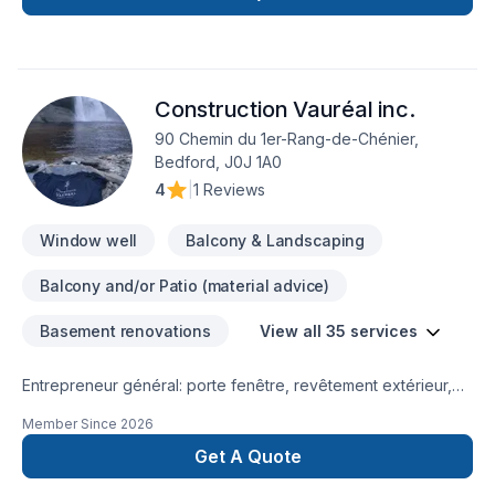
Construction Vauréal inc.
90 Chemin du 1er-Rang-de-Chénier,
Bedford, J0J 1A0
4
|
1 Reviews
Window well
Balcony & Landscaping
Balcony and/or Patio (material advice)
Basement renovations
View all 35 services
Entrepreneur général: porte fenêtre, revêtement extérieur,
pliage et installation d'aluminium , réparation de fondation,
Member Since
2026
excavation, Béton
Get A Quote