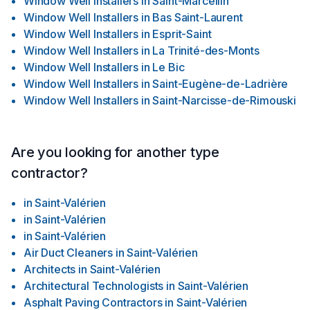
Window Well Installers
in
Saint-Marcellin
Window Well Installers
in
Bas Saint-Laurent
Window Well Installers
in
Esprit-Saint
Window Well Installers
in
La Trinité-des-Monts
Window Well Installers
in
Le Bic
Window Well Installers
in
Saint-Eugène-de-Ladrière
Window Well Installers
in
Saint-Narcisse-de-Rimouski
Are you looking for another type
contractor?
in
Saint-Valérien
in
Saint-Valérien
in
Saint-Valérien
Air Duct Cleaners
in
Saint-Valérien
Architects
in
Saint-Valérien
Architectural Technologists
in
Saint-Valérien
Asphalt Paving Contractors
in
Saint-Valérien