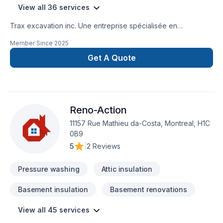
View all 36 services
Trax excavation inc. Une entreprise spécialisée en
excavation , terrassement, paysagement, murs de
Member Since
2025
soutènement, pavés unis, travaux de béton, drain français,
imperméabilisation de fondations et aussi, ventes de produits
Get A Quote
tels que pavés, dalles, agrégats et plus. Service rapide et
garantie !
Reno-Action
11157 Rue Mathieu da-Costa, Montreal, H1C
0B9
5
|
2 Reviews
Pressure washing
Attic insulation
Basement insulation
Basement renovations
View all 45 services