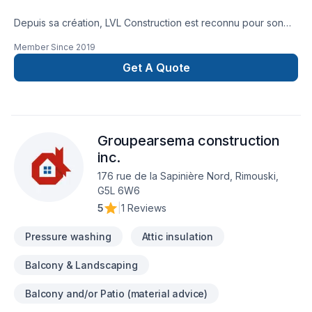
Depuis sa création, LVL Construction est reconnu pour son
expertise en Gouttières, Peinture, Peinture extérieur,
Member Since
2019
Plancher, Revêtement extérieur, Toiture. Nous desservons
Bas St-Laurent avec passion et professionnalisme. Notre
Get A Quote
mission : concrétiser vos projets tout en respectant vos
exigences, vos délais et votre vision. Confiez votre projet à
une équipe qui a à cœur votre satisfaction. Notre
engagement est simple : offrir un service d'exception, centré
Groupearsema construction
sur vos besoins et vos aspirations.
inc.
176 rue de la Sapinière Nord, Rimouski,
G5L 6W6
5
|
1 Reviews
Pressure washing
Attic insulation
Balcony & Landscaping
Balcony and/or Patio (material advice)