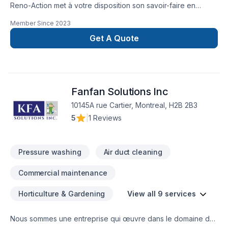
Reno-Action met à votre disposition son savoir-faire en
Carrelage, Cuisine, Entretien ménager, Gypse, Peinture,
Member Since
2023
Peinture extérieur, Plancher, Salle de bain, Sous-sol, Teinture
de plancher, Tirage de joint pour embellir vos espaces à
Get A Quote
Lanaudière,Laval,Montréal. Grâce à notre approche centrée
sur le client, nous proposons des solutions adaptées à vos
besoins spécifiques et à votre budget. Nous sommes
impatients de collaborer avec vous pour concrétiser votre
Fanfan Solutions Inc
projet. Notre engagement est simple : offrir un service
d'exception, centré sur vos besoins et vos aspirations.
10145A rue Cartier, Montreal, H2B 2B3
5
|
1 Reviews
Pressure washing
Air duct cleaning
Commercial maintenance
Horticulture & Gardening
View all 9 services
Nous sommes une entreprise qui œuvre dans le domaine de