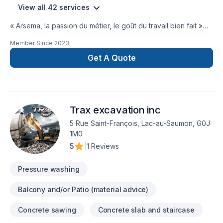
View all 42 services
« Arsema, la passion du métier, le goût du travail bien fait »
Arsema est une entreprise de travaux
Member Since
2023
résidentiels,commercial, industrelle qui vous accompagne
dans tous vos projets de rénovation. Que vous ayez besoin
Get A Quote
de nous pour réparer une fissure, finition de solage
esthétique du béton , peindre une pièce , Arsema vous offre
un service rapide, professionnel et personnalisé. La
philosophie d'entreprise d'Arsema: La simplicité, l'écoute de
Trax excavation inc
vos besoins et la qualité des travaux Arsema intervient dans
les régions du Bas-Saint-Laurent et les environs, en
5 Rue Saint-François, Lac-au-Saumon, G0J
respectant votre budget et vos délais. Faites confiance à
1M0
Arsema, le spécialiste des travaux !
5
|
1 Reviews
Pressure washing
Balcony and/or Patio (material advice)
Concrete sawing
Concrete slab and staircase