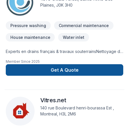
Plaines, J0K 3H0
Pressure washing
Commercial maintenance
House maintenance
Water inlet
Experts en drains français & travaux souterrainsNettoyage de
canalisationInspection de canalisationDébouchageDrain
Member Since
2025
FrançaisChemisage/gainage de canalisationAlésage de
racine
Get A Quote
Vitres.net
140 rue Boulevard henri-bourassa Est ,
Montreal, H3L 2M6