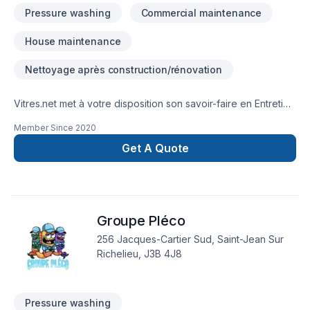
Pressure washing
Commercial maintenance
House maintenance
Nettoyage après construction/rénovation
Vitres.net met à votre disposition son savoir-faire en Entretien
commercial, Entretien ménager pour embellir vos espaces à
Member Since
2020
Abitibi-Témiscamingue,Bas St-Laurent,Capitale-
Nationale,Centre du Québec,Chaudière-Appalaches,Côte
Get A Quote
Nord,Estrie,Gaspésie–Îles-de-la-
Madeleine,Lanaudière,Laurentides,Laval,Mauricie,Montérégie,M
Lac-Saint-Jean. Grâce à notre approche centrée sur le client,
nous proposons des solutions adaptées à vos besoins
Groupe Pléco
spécifiques et à votre budget. Demandez votre soumission
personnalisée et démarrez votre projet en toute confiance.
256 Jacques-Cartier Sud, Saint-Jean Sur
Richelieu, J3B 4J8
Pressure washing