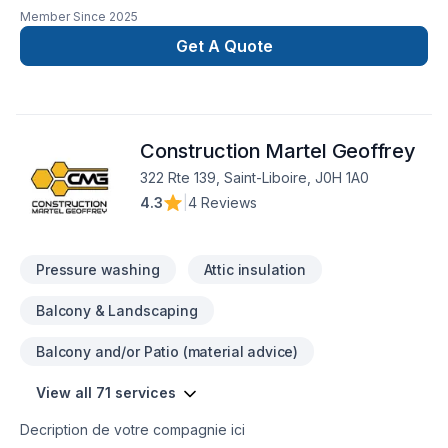
l’entretien général d’immeuble; notamment l’entretien
Member Since
2025
ménager, les réparations mineures , le décapage et le
récurage, le relustrage, le polissage et le cirage des
Get A Quote
planchers,’ CV
Construction Martel Geoffrey
322 Rte 139, Saint-Liboire, J0H 1A0
4.3
|
4 Reviews
Pressure washing
Attic insulation
Balcony & Landscaping
Balcony and/or Patio (material advice)
View all 71 services
Decription de votre compagnie ici