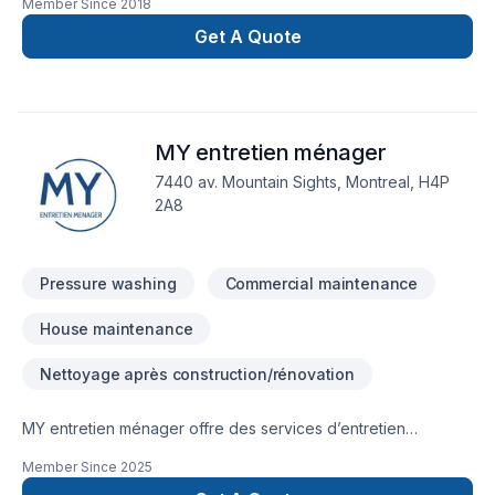
Member Since
2018
,solage,planché,balcon, pavé unis ,Quartz,
Get A Quote
MY entretien ménager
7440 av. Mountain Sights, Montreal, H4P
2A8
Pressure washing
Commercial maintenance
House maintenance
Nettoyage après construction/rénovation
MY entretien ménager offre des services d’entretien
ménager professionnels pour les espaces commerciaux et
Member Since
2025
résidentiels. Que ce soit pour un bureau, un commerce, un